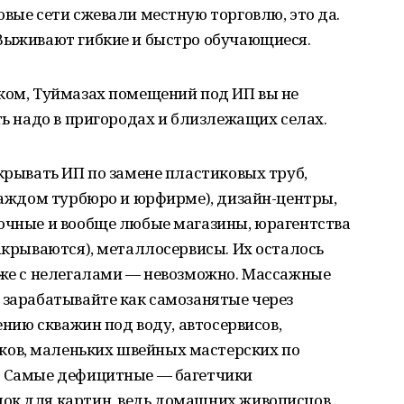
овые сети сжевали местную торговлю, это да.
 Выживают гибкие и быстро обучающиеся.
ском, Туймазах помещений под ИП вы не
ть надо в пригородах и близлежащих селах.
ткрывать ИП по замене пластиковых труб,
 каждом турбюро и юрфирме), дизайн-центры,
точные и вообще любые магазины, юрагентства
закрываются), металлосервисы. Их осталось
кже с нелегалами — невозможно. Массажные
 зарабатывайте как самозанятые через
рению скважин под воду, автосервисов,
ов, маленьких швейных мастерских по
. Самые дефицитные — багетчики
ок для картин, ведь домашних живописцов