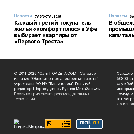
Новости
Новости
7 АВГУСТА , 10:05
6 
Каждый третий покупатель
В общеж
жилья «комфорт плюс» в Уфе
промышл
выбирает квартиры от
капитал
«Первого Треста»
© 2011-2026 "Сайт I-GAZETA.COM - Сетевое
Свидете
издание "Общественная электронная газета"
50803 от
учреждена АО ИА "Башинформ". Главный
службой 
редактор: Шарафутдинов Руслан Михайлович.
информац
Правила применения рекомендательных
коммуник
технологий
18+ запр
Об испол