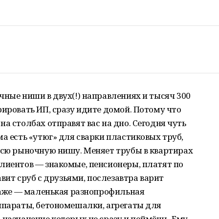
чные ниши в двух(!) направлениях и тысяч 300
рировать ИП, сразу идите домой. Потому что
а столбах отправят вас на дно. Сегодня чуть
ма есть «утюг» для сварки пластиковых труб,
всю рыночную нишу. Меняет трубы в квартирах
лиентов — знакомые, пенсионеры, платят по
авит сруб с друзьями, послезавтра варит
араже — маленькая разнопрофильная
ппараты, бетономешалки, агрегаты для
 назначение которых не сразу и поймёшь. Ему