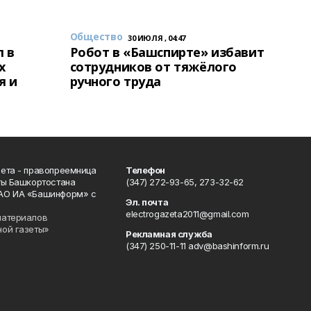
Общество
30 ИЮЛЯ , 04:47
 в
Робот в «Башспирте» избавит
х
сотрудников от тяжёлого
я и
ручного труда
ета - правопреемница
Телефон
ты Башкортостана
(347) 272-93-65, 273-32-62
АО ИА «Башинформ» с
Эл. почта
electrogazeta2011@gmail.com
материалов
ной газеты»
Рекламная служба
(347) 250-11-11 adv@bashinform.ru