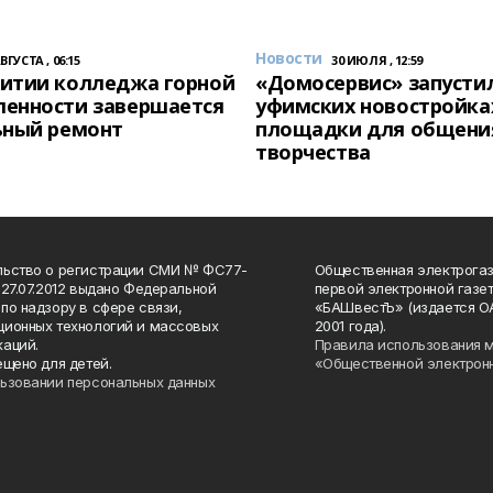
Новости
АВГУСТА , 06:15
30 ИЮЛЯ , 12:59
итии колледжа горной
«Домосервис» запустил
енности завершается
уфимских новостройка
ьный ремонт
площадки для общени
творчества
льство о регистрации СМИ № ФС77-
Общественная электрогаз
 27.07.2012 выдано Федеральной
первой электронной газе
по надзору в сфере связи,
«БАШвестЪ» (издается О
ионных технологий и массовых
2001 года).
аций.
Правила использования 
ещено для детей.
«Общественной электрон
ьзовании персональных данных