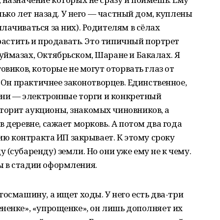
олько лет назад. У него — частный дом, куплены
лачиваться за них). Родителям в сёлах
 растить и продавать. Это типичный портрет
ймазах, Октябрьском, Шаране и Бакалах. Я
овиков, которые не могут оторвать глаз от
. Он практичнее законотворцев. Единственное,
тени — электронные торги и конкретный
орит аукционы, знакомых чиновников, а
 деревне, сажает морковь. А потом два года
нию контракта ИП закрывает. К этому сроку
(субаренду) земли. Но они уже ему не к чему.
 в стадии оформления.
осмашину, а ищет ходы. У него есть два-три
ненке», «упрощенке», он лишь дополняет их