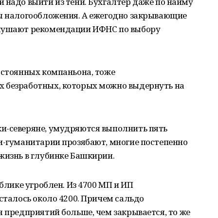
 надо выйти из тени. Бухгалтер даже по найму
мы налогообложения. А ежегодно закрывающие
слушают рекомендации ИФНС по выбору
остоянных компаньона, тоже
х безработных, которых можно выдернуть на
и-северяне, умудряются выполнить пять
и-гуманитарии прозябают, многие постепенно
жизнь в глубинке Башкирии.
ублике угроблен. Из 4700 МП и ИП
осталось около 4200. Причем сальдо
я предприятий больше, чем закрывается, то же