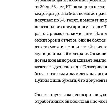
от 30 до 55 лет, ИП он закрыл неск
квартиры детям (или помогает расп
покупает по 5-6 телят, помогает их
нелегального предпринимателя в Ту
разговариваю с такими часто. Налог
мониторов и отчетов, они не боятся
что его может заставить выйти из 
муниципальный контракт. Он монит
потом внезапно распахивает землю в
возит ее в детские сады. К заверше
бывают готовы документы на аренду 
Нужны лишь бумаги, что документы
Он не жалуется на неповоротливую г
отработанных бизнес-плана по «вме