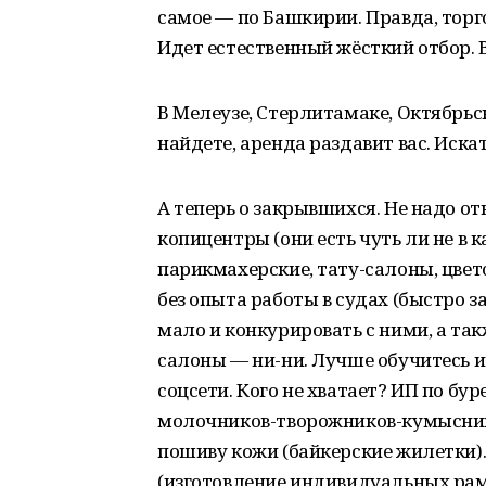
самое — по Башкирии. Правда, торг
Идет естественный жёсткий отбор.
В Мелеузе, Стерлитамаке, Октябрь
найдете, аренда раздавит вас. Иска
А теперь о закрывшихся. Не надо о
копицентры (они есть чуть ли не в
парикмахерские, тату-салоны, цве
без опыта работы в судах (быстро 
мало и конкурировать с ними, а та
салоны — ни-ни. Лучше обучитесь и
соцсети. Кого не хватает? ИП по бу
молочников-творожников-кумысник
пошиву кожи (байкерские жилетки)
(изготовление индивидуальных рам