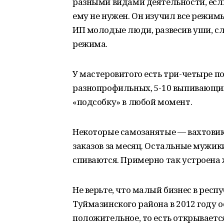
разными видами деятельности, если
ему не нужен. Он изучил все режи
ИП молодые люди, развесив уши, 
режима.
У мастеровитого есть три-четыре п
разнопрофильных, 5-10 выпивающи
«подсобку» в любой момент.
Некоторые самозанятые — вахтовик
заказов за месяц. Остальные мужик
спиваются. Примерно так устроена 
Не верьте, что малый бизнес в респ
Туймазинского района в 2012 году 
положительное, то есть открываетс