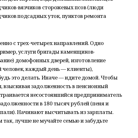
одчиков-вязчиков сторожевых псов (люди
одчиков подсадных уток, пунктов ремонта
енно с трех-четырех направлений. Одно
пример, услуги бригады каменщиков-
вание) домофонных дверей, изготовление
 человек, каждый день — клиенты),
будь это делать. Иначе — идите домой. Чтобы
вы, взыскивая задолженность в пенсионный
Устраивается несостоявшийся предприниматель
 задолженности в 180 тысяч рублей (пеня и
апали). Начинают высчитывать из зарплаты.
м так, лучше не мучайте семью и забудьте