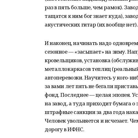
раз в пять больше, чем рамок). Зав
тащатся к ним бог знает куда), зав
акустических гитар (их вообще нет).
И наконец, начинать надо одноврем
сезонное — «засыпает» на зиму. На
кровельщиков, установка (обслужи
металлокаркасов теплиц (реальный
автоперевозки. Научитесь у кого-ни
за вами лет пять не бегали приста
фонд. Последнее — целая эпопея. 
на завод, а туда приходит бумага о
штрафные санкции за два года нак
Человек увольняется и исчезает. Че
дорогу в ИФНС.