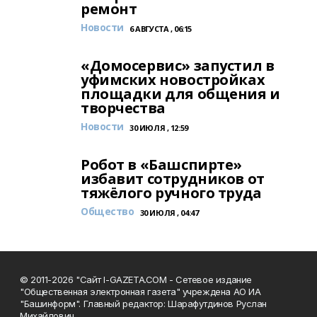
ремонт
Новости
6 АВГУСТА , 06:15
«Домосервис» запустил в
уфимских новостройках
площадки для общения и
творчества
Новости
30 ИЮЛЯ , 12:59
Робот в «Башспирте»
избавит сотрудников от
тяжёлого ручного труда
Общество
30 ИЮЛЯ , 04:47
© 2011-2026 "Сайт I-GAZETA.COM - Сетевое издание
"Общественная электронная газета" учреждена АО ИА
"Башинформ". Главный редактор: Шарафутдинов Руслан
Михайлович.