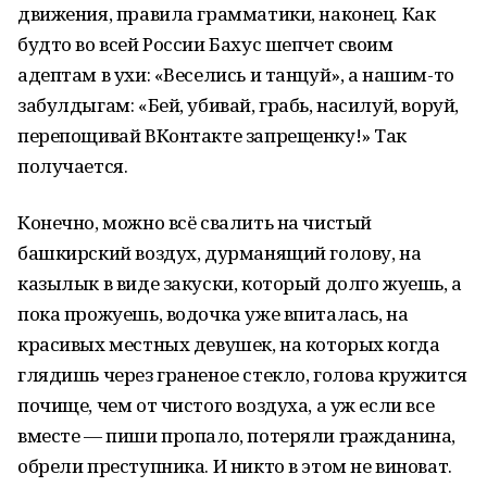
движения, правила грамматики, наконец. Как
будто во всей России Бахус шепчет своим
адептам в ухи: «Веселись и танцуй», а нашим-то
забулдыгам: «Бей, убивай, грабь, насилуй, воруй,
перепощивай ВКонтакте запрещенку!» Так
получается.
Конечно, можно всё свалить на чистый
башкирский воздух, дурманящий голову, на
казылык в виде закуски, который долго жуешь, а
пока прожуешь, водочка уже впиталась, на
красивых местных девушек, на которых когда
глядишь через граненое стекло, голова кружится
почище, чем от чистого воздуха, а уж если все
вместе — пиши пропало, потеряли гражданина,
обрели преступника. И никто в этом не виноват.