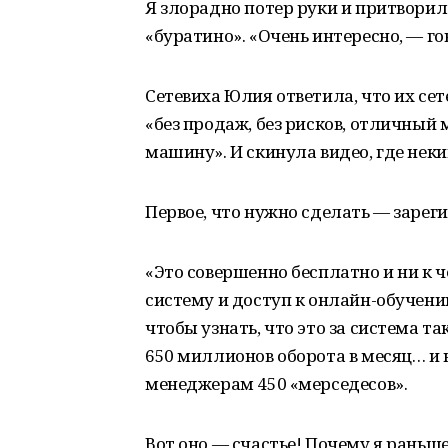
Я злорадно потер руки и притвори
«буратино». «Очень интересно, — го
Сетевиха Юлия ответила, что их сет
«без продаж, без рисков, отличный 
машину». И скинула видео, где неки
Первое, что нужно сделать — зарег
«Это совершенно бесплатно и ни к ч
систему и доступ к онлайн-обучени
чтобы узнать, что это за система та
650 миллионов оборота в месяц… и 
менеджерам 450 «мерседесов».
Вот оно — счастье! Почему я раньше