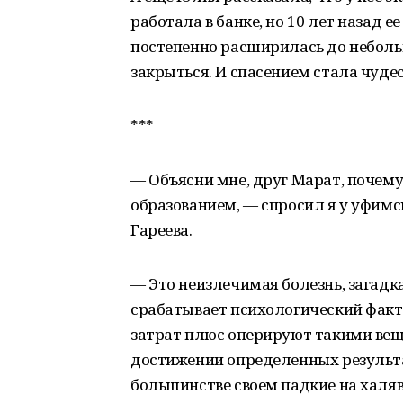
работала в банке, но 10 лет назад е
постепенно расширилась до небольш
закрыться. И спасением стала чуде
***
— Объясни мне, друг Марат, почему
образованием, — спросил я у уфим
Гареева.
— Это неизлечимая болезнь, загадка,
срабатывает психологический факто
затрат плюс оперируют такими вещ
достижении определенных результат
большинстве своем падкие на халяву