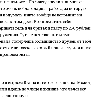
ут не поможет. По факту, начав заниматься
это очень неблагодарная работа, за которую
и подумать, никто вообще не вспомнит ни
пеха в этом деле. Вот представь себя
ривать гель для бритья и пасту по 250 рублей
кружению. Тут же потеряешь годами
нала, потеряешь большинство друзей, от тебя
тся от человека, который попал в ту или иную
 проповедовать.
ло и вырвем Юлию из сетевого капкана. Может,
 если идешь по улице и видишь, что человеку
ываешь скорую.