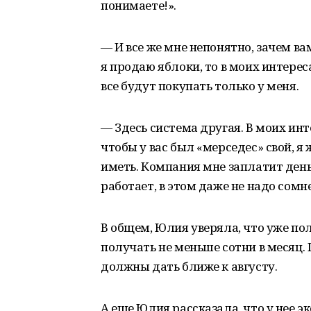
понимаете!».
— И все же мне непонятно, зачем ва
я продаю яблоки, то в моих интерес
все будут покупать только у меня.
— Здесь система другая. В моих инт
чтобы у вас был «мерседес» свой, я
иметь. Компания мне заплатит деньги
работает, в этом даже не надо сомн
В общем, Юлия уверяла, что уже пол
получать не меньше сотни в месяц.
должны дать ближе к августу.
А еще Юлия рассказала, что у нее э