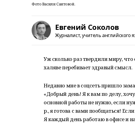
Фото Васили Саитовой.
Евгений Соколов
Журналист, учитель английского я
Уж сколько раз твердили миру, что 
халяве перебивает здравый смысл.
Недавно мне в соцсеть пришло зам
«Добрый день! Я к вам по делу, хоч
основной работы не нужно, если ну
р., я готова с вами пообщаться! Есл
Я каждый день работаю в офисе и н