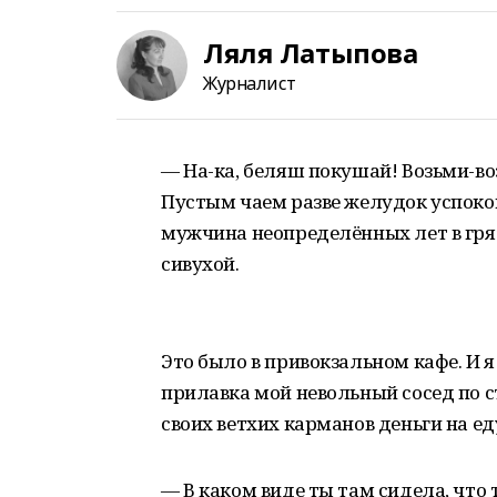
Ляля Латыпова
Журналист
— На-ка, беляш покушай! Возьми-воз
Пустым чаем разве желудок успок
мужчина неопределённых лет в гря
сивухой.
Это было в привокзальном кафе. И я
прилавка мой невольный сосед по с
своих ветхих карманов деньги на ед
— В каком виде ты там сидела, чт