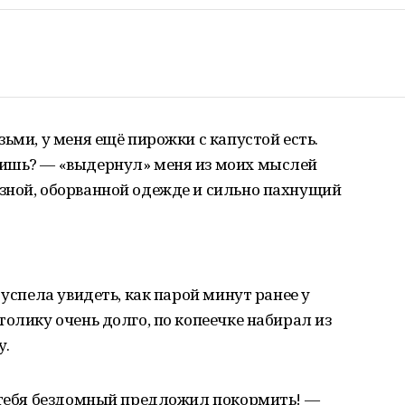
ьми, у меня ещё пирожки с капустой есть.
оишь? — «выдернул» меня из моих мыслей
зной, оборванной одежде и сильно пахнущий
 успела увидеть, как парой минут ранее у
толику очень долго, по копеечке набирал из
у.
о тебя бездомный предложил покормить! —