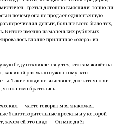
тимистичен. Третьи дотошно выясняли: точно ли
рсы и почему она не продаёт единственную
оров перечислял деньги, больше всего было тех,
ь. В итоге именно из маленьких рублёвых
мировалось вполне приличное «озеро» из
чужую беду откликается у тех, кто сам живёт на
 как иной раз мало нужно тому, кто
еты. Такие люди не выясняют, достаточно ли
, что к ним обратились.
еческих, — часто говорит моя знакомая,
зные благотворительные проекты и у которой
 зачем ей это надо. — Он мне даёт