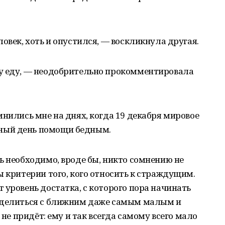
овек, хоть и опустился, — воскликнула другая.
у еду, — неодобрительно прокомментировала
мнились мне на днях, когда 19 декабря мировое
ный день помощи бедным.
ь необходимо, вроде бы, никто сомнению не
ы критерии того, кого относить к страждущим.
 уровень достатка, с которого пора начинать
о делиться с ближним даже самым малым и
 не придёт: ему и так всегда самому всего мало