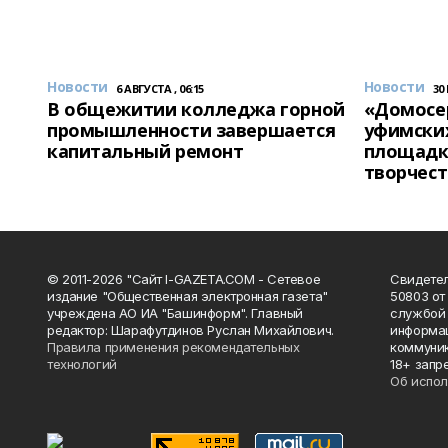
Новости
Новости
6 АВГУСТА , 06:15
30
В общежитии колледжа горной
«Домосер
промышленности завершается
уфимски
капитальный ремонт
площадк
творчест
© 2011-2026 "Сайт I-GAZETA.COM - Сетевое
Свидете
издание "Общественная электронная газета"
50803 от
учреждена АО ИА "Башинформ". Главный
службой 
редактор: Шарафутдинов Руслан Михайлович.
информац
Правила применения рекомендательных
коммуник
технологий
18+ запр
Об испол