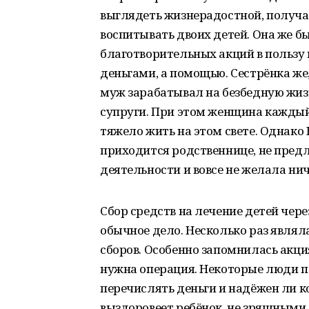
выглядеть жизнерадостной, получат
воспитывать двоих детей. Она же 
благотворительных акций в пользу
деньгами, а помощью. Сестрёнка же
муж зарабатывал на безбедную жиз
супруги. При этом женщина каждый 
тяжело жить на этом свете. Однако 
приходится родственнице, не пред
деятельности и вовсе не желала ни
Сбор средств на лечение детей чер
обычное дело. Несколько раз явля
сборов. Особенно запомнилась акци
нужна операция. Некоторые люди п
перечислять деньги и надёжен ли 
выздоровеет ребёнок, не зряшными 