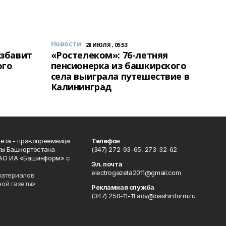
Новости
28 ИЮЛЯ , 05:53
избавит
«Ростелеком»: 76-летняя
ого
пенсионерка из башкирского
села выиграла путешествие в
Калининград
ета - правопреемница
Телефон
ты Башкортостана
(347) 272-93-65, 273-32-62
АО ИА «Башинформ» с
Эл. почта
electrogazeta2011@gmail.com
материалов
ной газеты»
Рекламная служба
(347) 250-11-11 adv@bashinform.ru