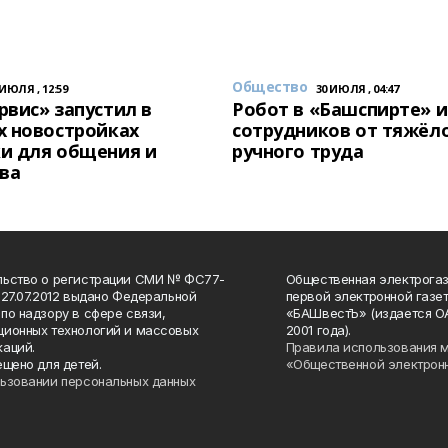
Общество
 ИЮЛЯ , 12:59
30 ИЮЛЯ , 04:47
вис» запустил в
Робот в «Башспирте» 
х новостройках
сотрудников от тяжёл
и для общения и
ручного труда
ва
льство о регистрации СМИ № ФС77-
Общественная электрогаз
 27.07.2012 выдано Федеральной
первой электронной газе
по надзору в сфере связи,
«БАШвестЪ» (издается О
ионных технологий и массовых
2001 года).
аций.
Правила использования 
ещено для детей.
«Общественной электрон
ьзовании персональных данных