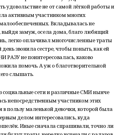
ь удовольствие не от самой лёгкой работы и
была активным участником многих
 малообеспеченных. Вкладывалась не
, выйдя замуж, осела дома, благо любящий
нь, легко оплачивал многочисленные траты
день звонила сестре, чтобы поныть, как ей
НИ РАЗУ не поинтересовалась, каково
ложила помочь. А уж о благотворительной
чего слышать.
ез социальные сети и различные СМИ нынче
лась непосредственным участником этих
я в пользу маленькой девочки, которой была
ервым делом интересовались, куда
кошелёк. Иные сначала спрашивали, точно ли
ли будут траты, нередко исчезали с радаров,