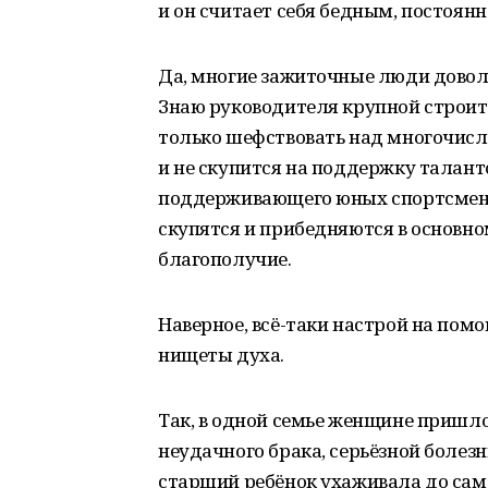
и он считает себя бедным, постоянн
Да, многие зажиточные люди довол
Знаю руководителя крупной строит
только шефствовать над многочис
и не скупится на поддержку талант
поддерживающего юных спортсменов.
скупятся и прибедняются в основно
благополучие.
Наверное, всё-таки настрой на помощ
нищеты духа.
Так, в одной семье женщине пришло
неудачного брака, серьёзной болезн
старший ребёнок ухаживала до сам