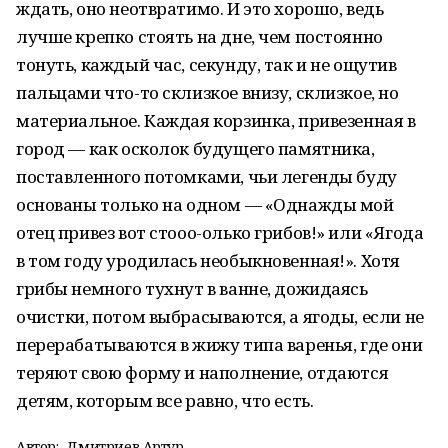
ждать, оно неотвратимо. И это хорошо, ведь
лучше крепко стоять на дне, чем постоянно
тонуть, каждый час, секунду, так и не ощутив
пальцами что-то склизкое внизу, склизкое, но
материальное. Каждая корзинка, привезенная в
город — как осколок будущего памятника,
поставленного потомками, чьи легенды буду
основаны только на одном — «Однажды мой
отец привез вот стооо-олько грибов!» или «Ягода
в том году уродилась необыкновенная!». Хотя
грибы немного тухнут в ванне, дожидаясь
очистки, потом выбрасываются, а ягоды, если не
перерабатываются в жижу типа варенья, где они
теряют свою форму и наполнение, отдаются
детям, которым все равно, что есть.
Автор:
Дмитриев Артур