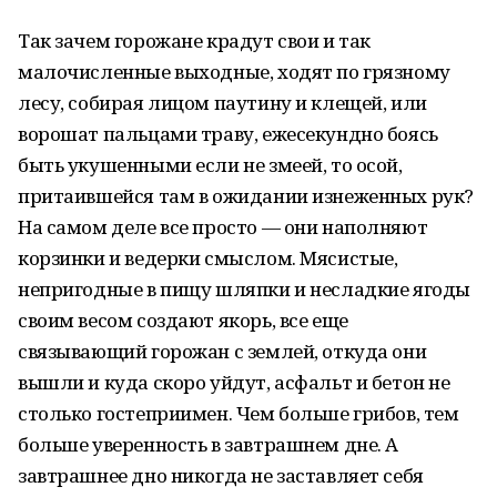
Так зачем горожане крадут свои и так
малочисленные выходные, ходят по грязному
лесу, собирая лицом паутину и клещей, или
ворошат пальцами траву, ежесекундно боясь
быть укушенными если не змеей, то осой,
притаившейся там в ожидании изнеженных рук?
На самом деле все просто — они наполняют
корзинки и ведерки смыслом. Мясистые,
непригодные в пищу шляпки и несладкие ягоды
своим весом создают якорь, все еще
связывающий горожан с землей, откуда они
вышли и куда скоро уйдут, асфальт и бетон не
столько гостеприимен. Чем больше грибов, тем
больше уверенность в завтрашнем дне. А
завтрашнее дно никогда не заставляет себя