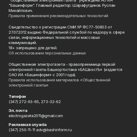
"Общественная электронная газета" учреждена АО ИА
"Башинформ". Главный редактор: Шарафутдинов Руслан
Михайлович.
Правила применения рекомендательных технологий
Свидетельство о регистрации СМИ № ФС77-50803 от
27.07.2012 выдано Федеральной службой по надзору в сфере
связи, информационных технологий и массовых
коммуникаций.
18+ запрещено для детей.
Об использовании персональных данных
Общественная электрогазета - правопреемница первой
электронной газеты Башкортостана «БАШвестЪ» (издается
ОАО ИА «Башинформ» с 2001 года).
Правила использования материалов «Общественной
электронной газеты»
Телефон
(347) 272-93-65, 273-32-62
Эл. почта
electrogazeta2011@gmail.com
Рекламная служба
(347) 250-11-11 adv@bashinform.ru