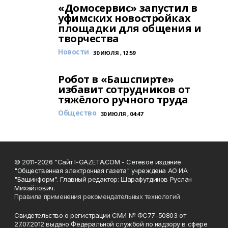
«Домосервис» запустил в
уфимских новостройках
площадки для общения и
творчества
Новости
30 ИЮЛЯ , 12:59
Робот в «Башспирте»
избавит сотрудников от
тяжёлого ручного труда
Общество
30 ИЮЛЯ , 04:47
© 2011-2026 "Сайт I-GAZETA.COM - Сетевое издание
"Общественная электронная газета" учреждена АО ИА
"Башинформ". Главный редактор: Шарафутдинов Руслан
Михайлович.
Правила применения рекомендательных технологий
Свидетельство о регистрации СМИ № ФС77-50803 от
27.07.2012 выдано Федеральной службой по надзору в сфере