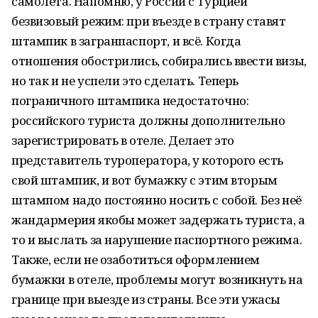
самолета. Напомню, у России с Турцией
безвизовый режим: при въезде в страну ставят
штампик в загранпаспорт, и всё. Когда
отношения обострились, собирались ввести визы,
но так и не успели это сделать. Теперь
пограничного штампика недостаточно:
российского туриста должны дополнительно
зарегистрировать в отеле. Делает это
представитель туроператора, у которого есть
свой штампик, и вот бумажку с этим вторым
штампом надо постоянно носить с собой. Без неё
жандармерия якобы может задержать туриста, а
то и выслать за нарушение паспортного режима.
Также, если не озаботиться оформлением
бумажки в отеле, проблемы могут возникнуть на
границе при выезде из страны. Все эти ужасы