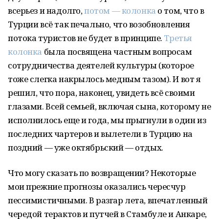
всерьез и надолго,
потом — колонка
о том, что в
Турции всё так печально, что возобновления
потока туристов не будет в принципе.
Третья
колонка
была посвящена частным вопросам
сотрудничества деятелей культуры (которое
тоже слегка накрылось медным тазом). И вот я
решил, что пора, наконец, увидеть всё своими
глазами. Всей семьей, включая сына, которому не
исполнилось еще и года, мы прыгнули в один из
последних чартеров и вылетели в Турцию на
поздний — уже октябрьский — отдых.
Что могу сказать по возвращении? Некоторые
мои прежние прогнозы оказались чересчур
пессимистичными. В разгар лета, впечатленный
чередой терактов и путчей в Стамбуле и Анкаре,