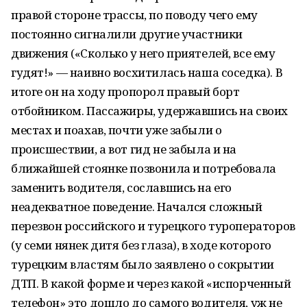
правой стороне трассы, по поводу чего ему
постоянно сигналили другие участники
движения («Сколько у него приятелей, все ему
гудят!» — наивно восхитилась наша соседка). В
итоге он на ходу пропорол правый борт
отбойником. Пассажиры, удержавшись на своих
местах и поахав, почти уже забыли о
происшествии, а вот гид не забыла и на
ближайшей стоянке позвонила и потребовала
заменить водителя, сославшись на его
неадекватное поведение. Начался сложный
перезвон российского и турецкого туроператоров
(у семи нянек дитя без глаза), в ходе которого
турецким властям было заявлено о сокрытии
ДТП. В какой форме и через какой «испорченный
телефон» это дошло до самого водителя, уж не