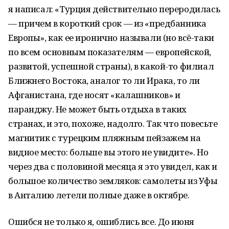
я написал: «Турция действительно переродилась
— причем в короткий срок — из «предбанника
Европы», как ее иронично называли (но всё-таки
по всем основным показателям — европейской,
развитой, успешной страны), в какой-то филиал
Ближнего Востока, аналог то ли Ирака, то ли
Афганистана, где носят «калашников» и
паранджу. Не может быть отдыха в таких
странах, и это, похоже, надолго. Так что повесьте
магнитик с турецким пляжным пейзажем на
видное место: больше вы этого не увидите». Но
через два с половиной месяца я это увидел, как и
большое количество земляков: самолеты из Уфы
в Анталию летели полные даже в октябре.
Ошибся не только я, ошиблись все. До июня