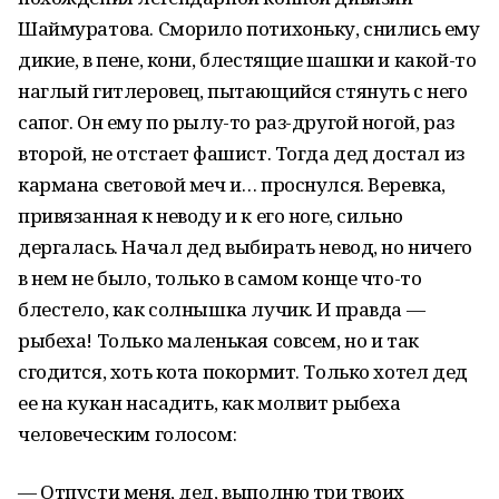
Шаймуратова. Сморило потихоньку, снились ему
дикие, в пене, кони, блестящие шашки и какой-то
наглый гитлеровец, пытающийся стянуть с него
сапог. Он ему по рылу-то раз-другой ногой, раз
второй, не отстает фашист. Тогда дед достал из
кармана световой меч и… проснулся. Веревка,
привязанная к неводу и к его ноге, сильно
дергалась. Начал дед выбирать невод, но ничего
в нем не было, только в самом конце что-то
блестело, как солнышка лучик. И правда —
рыбеха! Только маленькая совсем, но и так
сгодится, хоть кота покормит. Только хотел дед
ее на кукан насадить, как молвит рыбеха
человеческим голосом:
— Отпусти меня, дед, выполню три твоих