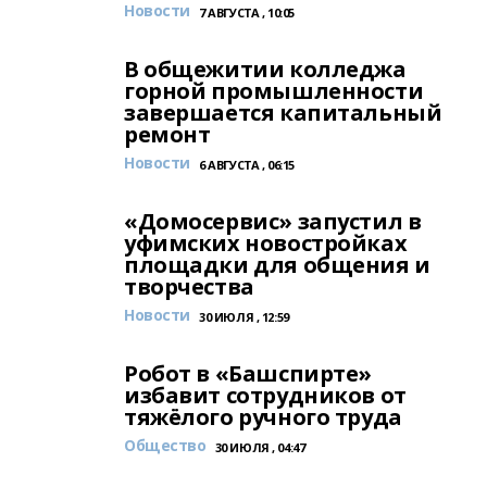
Новости
7 АВГУСТА , 10:05
В общежитии колледжа
горной промышленности
завершается капитальный
ремонт
Новости
6 АВГУСТА , 06:15
«Домосервис» запустил в
уфимских новостройках
площадки для общения и
творчества
Новости
30 ИЮЛЯ , 12:59
Робот в «Башспирте»
избавит сотрудников от
тяжёлого ручного труда
Общество
30 ИЮЛЯ , 04:47