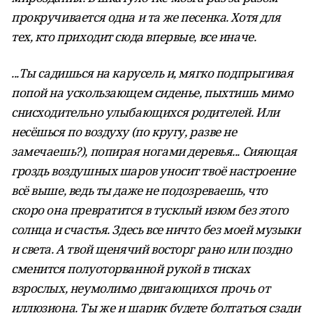
прокручивается одна и та же песенка. Хотя для
тех, кто приходит сюда впервые, все иначе.
...Ты садишься на карусель и, мягко подпрыгивая
попой на ускользающем сиденье, пыхтишь мимо
снисходительно улыбающихся родителей. Или
несёшься по воздуху (по кругу, разве не
замечаешь?), попирая ногами деревья... Сияющая
гроздь воздушных шаров уносит твоё настроение
всё выше, ведь ты даже не подозреваешь, что
скоро она превратится в тусклый изюм без этого
солнца и счастья. Здесь все ничто без моей музыки
и света. А твой щенячий восторг рано или поздно
сменится полуоторванной рукой в тисках
взрослых, неумолимо двигающихся прочь от
иллюзиона. Ты же и шарик будете болтаться сзади