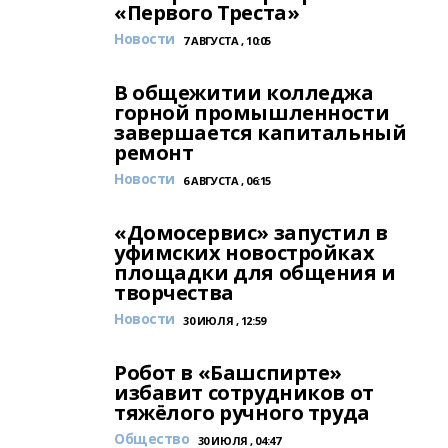
«Первого Треста»
Новости
7 АВГУСТА , 10:05
В общежитии колледжа
горной промышленности
завершается капитальный
ремонт
Новости
6 АВГУСТА , 06:15
«Домосервис» запустил в
уфимских новостройках
площадки для общения и
творчества
Новости
30 ИЮЛЯ , 12:59
Робот в «Башспирте»
избавит сотрудников от
тяжёлого ручного труда
Общество
30 ИЮЛЯ , 04:47