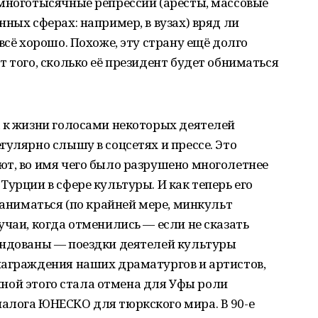
 многотысячные репрессии (аресты, массовые
ных сферах: например, в вузах) вряд ли
всё хорошо. Похоже, эту страну ещё долго
т того, сколько её президент будет обниматься
а к жизни голосами некоторых деятелей
гулярно слышу в соцсетях и прессе. Это
ют, во имя чего было разрушено многолетнее
урции в сфере культуры. И как теперь его
заниматься (по крайней мере, минкульт
учаи, когда отменились — если не сказать
ендованы — поездки деятелей культуры
награждения наших драматургов и артистов,
ршиной этого стала отмена для Уфы роли
алога ЮНЕСКО для тюркского мира. В 90-е