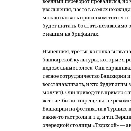
военный переворот провалился, но
увольнения, часто в самых неожидан
можно назвать признаком того, что 
будет шатать-болтать независимо о
с нашим на брифингах.
Нынешняя, третья, колонка вызван
башкирской культуры, которые я ре
недовольные голоса. Они спрашива
тесное сотрудничество Башкирии и Т
восстанавливать, и кто будет этим 
молчит). Они приводят в пример сл
жестче: были запрещены, не реком
Башкирии на фестивали в Турцию, 
какие-то гастроли и т.д. и т.п. Ве
очередной столицы «Тюрксой» — ан