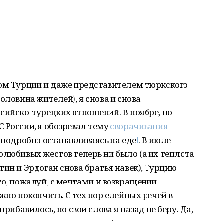
том Турции и даже представителем тюркского
оловина жителей), я снова и снова
сийско-турецких отношений. В ноябре, по
 России, я обозревал тему
сворачивания
 подробно останавливаясь на еде
l
. В июле
олюбивых жестов теперь ни было (а их теплота
тин и Эрдоган снова братья навек), Турцию
что, пожалуй, с мечтами и возвращении
жно покончить. С тех пор елейных речей в
прибавилось, но свои слова я назад не беру. Да,