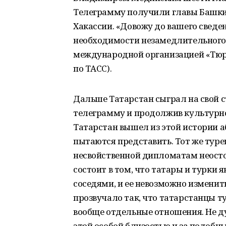
Телеграмму получили главы Башкир
Хакассии. «Довожу до вашего свед
необходимости незамедлительного 
международной организацией «Тюрк
по ТАСС).
Дальше Татарстан сыграл на свой ст
телеграмму и продолжив культурное
Татарстан вышел из этой истории 
пытаются представить. Тот же туре
несвойственной дипломатам неосто
состоит в том, что татары и турки 
соседями, и ее невозможно изменить
прозвучало так, что татарстанцы ту
вообще отдельные отношения. Не д
этой особой близостью и за подобн