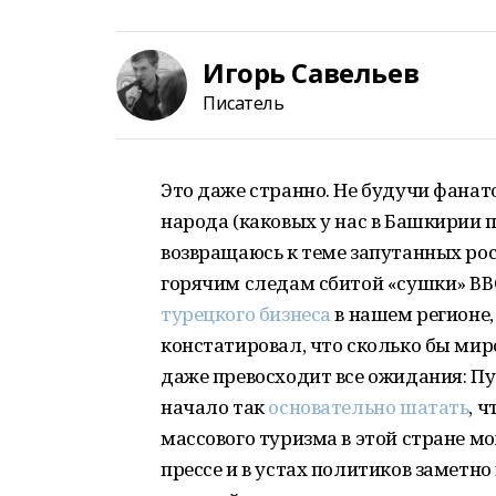
Игорь Савельев
Писатель
Это даже странно. Не будучи фана
народа (каковых у нас в Башкирии п
возвращаюсь к теме запутанных рос
горячим следам сбитой «сушки» ВВС
турецкого бизнеса
в нашем регионе,
констатировал, что сколько бы мир
даже превосходит все ожидания: Пу
начало так
основательно шатать
, 
массового туризма в этой стране мо
прессе и в устах политиков заметно 