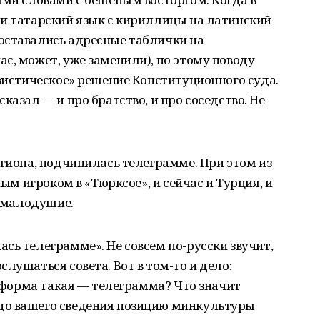
ти татарский язык с кириллицы на латинский
оставались адресные таблички на
с, может, уже заменили), по этому поводу
гвистическое» решение Конституционного суда.
казал — и про братство, и про соседство. Не
егиона, подчинилась телеграмме. При этом из
ным игроком в «Тюрксое», и сейчас и Турция, и
а малодушие.
сь телеграмме». Не совсем по-русски звучит,
лушаться совета. Вот в том-то и дело:
а форма такая — телеграмма? Что значит
до вашего сведения позицию минкультуры