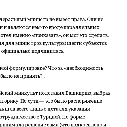
деральный министр не имеет права. Они не
ти и являются кем-то вроде параллельных
отел именно «приказать», он мог это сделать.
я для министров культуры шести субъектов
и официально подчинилась.
такой формулировке? Что за «необходимость
было не принять?..
сийский минкульт подставил Башкирию, выбрав
иторику. По сути — это было распоряжение
ь шла всего лишь о деталях указания
сотрудничество с Турцией. По форме —
принимала решение сама (что подкреплено и