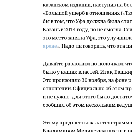
казанском издании, наступив на б
«Большой ущерб в отношениях («Тюр
бы в том, что Уфа должна была ста
Казань в 2014 году, но не смогла. С
это место заняла Уфа, это улучшил
арене
». Надо ли говорить, что эта 
Давайте разложим по полочкам: чт
было у наших властей. Итак, Башки
Это произошло 30 ноября, на фоне 
отношений. Официально об этом пра
и не нужно: для этого было достато
сообщил об этом нескольким веду
Этому предшествовала телеграмма
Владимиром Мединским шести глав