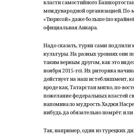
власти самостийного Башкортостан
международной организацией. По-м
«Тюрксой» даже больше (по крайней
официальная Анкара.
Надо сказать, турки сами подлили 
культуры. На разных уровнях они п
таким верным другом, как это видело
ноября 2015-го). Их риторика начина
действует на наш истеблишмент, как
вроде как, Татарстан мягко, по-в
пожелание федеральных властей св
напоминало мудрость Хаджи Насредд
нибудь да обязательно помрёт: или 
Так, например, один из турецких 