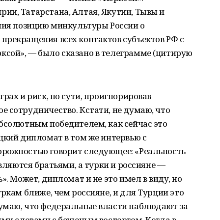
ии, Татарстана, Алтая, Якутии, Тывы и
ения позицию минкультуры России о
прекращения всех контактов субъектов РФ с
сой», — было сказано в телеграмме (цитирую
рах и риск, по сути, проигнорировав
 сотрудничество. Кстати, не думаю, что
абсолютным победителем, как сейчас это
цкий дипломат в том же интервью с
рожностью говорит следующее: «Реальность
являются братьями, а турки и россияне —
». Может, дипломат и не это имел в виду, но
ркам ближе, чем россияне, и для Турции это
умаю, что федеральные власти наблюдают за
ыми словами с бешеным восторгом. Когда в