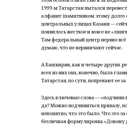
1999-м Татарстан пытался перевес
алфавит (памятником этому долго 
центральных улицах Казани — сейча
появилось жесткое и вовсе не «лин
Там федеральный центр нервно всё с
думаю, что не нервничают сейчас.
А Башкирия, как и четыре других р
всех из них она, конечно, была глав
Татарстан, по сути, попрекают ее з
Здесь ключевые слова — «подчинила
да? Можно подчиниться приказу, пос
непонятно, что это было. Что это з
безличная формулировка «Довожу 