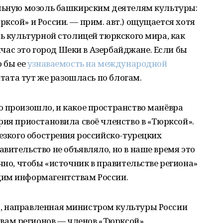
ольную мозоль башкирским деятелям культуры:
ксой» и России. — прим. авт.) ощущается хотя
ть культурной столицей тюркского мира, как
ейчас это город Шеки в Азербайджане. Если бы
о бы ее
узнаваемость на международной
цитата тут же разошлась по блогам.
о произошло, и какое пространство манёвра
рия приостановила своё членство в «Тюрксой».
резкого обострения российско-турецких
вительство не объявляло, но в наше время это
чно, чтобы «источник в правительстве региона»
щим информагентствам России.
, направленная министром культуры России
ам регионов — членов «Тюрксой».