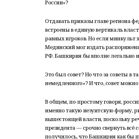
России»?
Отдавать приказы главе региона фе
встроены в единую вертикаль влас
равных игроков. Но если минкульт х
Мединский мог издать распоряжени
РФ. Башкирия бы вполне легально 
Это был совет? Но что за советы в 
немедленного»? И что, совет можно 
В общем, по-простому говоря, рос
именно такую иезуитскую форму, р
вышестоящей власти, поскольку реч
президента — срочно свернуть всё 
получилось, что Башкирия как бы 