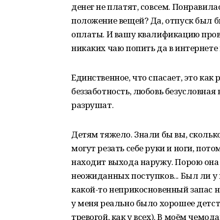
денег не платят, совсем. Понравила
положение вещей? Да, отпуск был бы 
оплаты. И вашу квалификацию прове
никаких чаю попить да в интернете 
Единственное, что спасает, это как
беззаботность, любовь безусловная 
разрушат.
Детям тяжело. Знали бы вы, сколько
могут резать себе руки и ноги, пот
находит выхода наружу. Порою она 
неожиданных поступков... Был ли у
какой-то неприкосновенный запас н
у меня реально было хорошее детст
тревогой, как у всех). В моём чемод