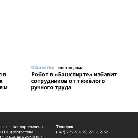
Общество
30 ИЮЛЯ , 04:47
 в
Робот в «Башспирте» избавит
х
сотрудников от тяжёлого
я и
ручного труда
ета - правопреемница
Телефон
ты Башкортостана
(347) 272-93-65, 273-32-62
АО ИА «Башинформ» с