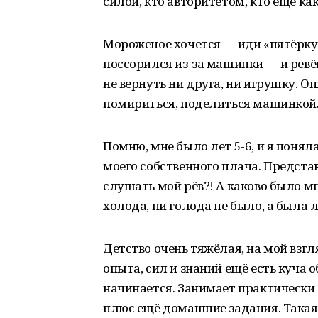
силой, кто авторитетом, кто ещё как
Мороженое хочется — иди «пятёрку»
поссорился из-за машинки — и ревёш
не вернуть ни друга, ни игрушку. Оп
помириться, поделиться машинкой
Помню, мне было лет 5-6, и я понял
моего собственного плача. Предста
слушать мой рёв?! А каково было м
холода, ни голода не было, а была л
Детство очень тяжёлая, на мой взгл
опыта, сил и знаний ещё есть куча о
начинается. Занимает практически 
плюс ещё домашние задания. Такая 