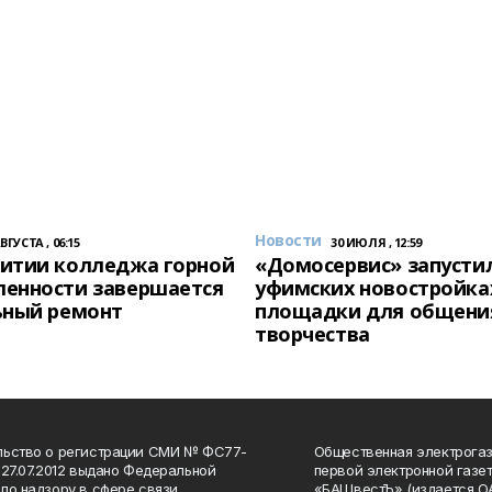
Новости
АВГУСТА , 06:15
30 ИЮЛЯ , 12:59
итии колледжа горной
«Домосервис» запустил
енности завершается
уфимских новостройка
ьный ремонт
площадки для общени
творчества
льство о регистрации СМИ № ФС77-
Общественная электрогаз
 27.07.2012 выдано Федеральной
первой электронной газе
по надзору в сфере связи,
«БАШвестЪ» (издается О