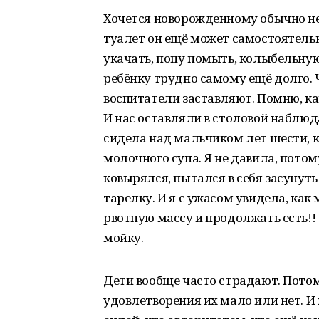
Хочется новорожденному обычно не та
туалет он ещё может самостоятельн
укачать, попу помыть, колыбельную
ребёнку трудно самому ещё долго. 
воспитатели заставляют. Помню, ка
И нас оставляли в столовой наблюд
сидела над мальчиком лет шести, 
молочного супа. Я не давила, потому
ковырялся, пытался в себя засунуть 
тарелку. И я с ужасом увидела, ка
рвотную массу и продолжать есть!! 
мойку.
Дети вообще часто страдают. Потом
удовлетворения их мало или нет. И 