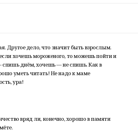
лая. Другое дело, что значит быть взрослым.
 если хочешь мороженого, то можешь пойти и
— спишь днём, хочешь — не спишь. Как в
рошо уметь читать! Не надо к маме
сть, ура!
нчество вряд ли, конечно, хорошо в памяти
мёте.