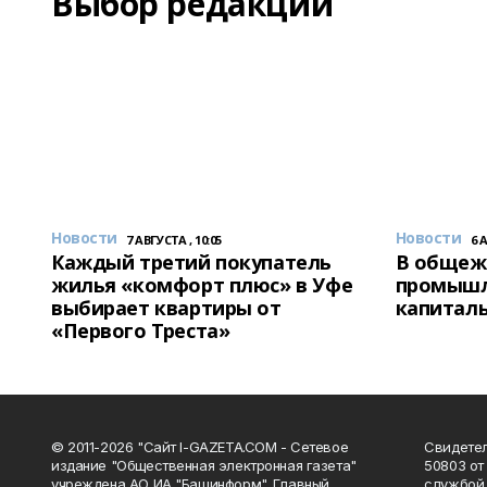
Выбор редакции
Новости
Новости
7 АВГУСТА , 10:05
6 
Каждый третий покупатель
В общеж
жилья «комфорт плюс» в Уфе
промышл
выбирает квартиры от
капитал
«Первого Треста»
© 2011-2026 "Сайт I-GAZETA.COM - Сетевое
Свидете
издание "Общественная электронная газета"
50803 от
учреждена АО ИА "Башинформ". Главный
службой 