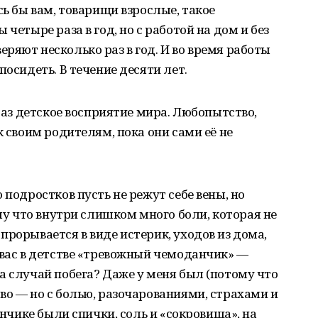
сь бы вам, товарищи взрослые, такое
четыре раза в год, но с работой на дом и без
ряют несколько раз в год. И во время работы
посидеть. В течение десяти лет.
 раз детское восприятие мира. Любопытство,
к своим родителям, пока они сами её не
 подростков пусть не режут себе вены, но
ому что внутри слишком много боли, которая не
прорывается в виде истерик, уходов из дома,
 вас в детстве «тревожный чемоданчик» —
а случай побега? Даже у меня был (потому что
во — но с болью, разочарованиями, страхами и
анчике были спички, соль и «сокровища», на