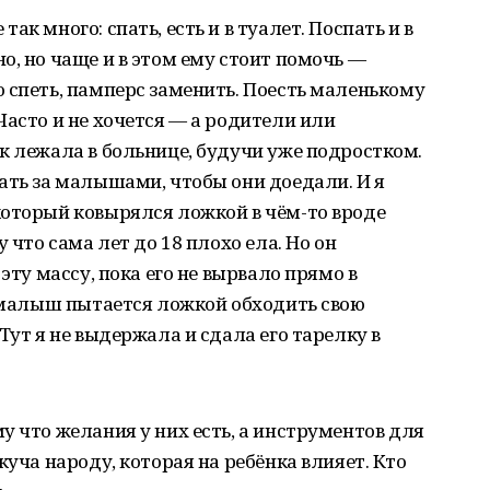
к много: спать, есть и в туалет. Поспать и в
о, но чаще и в этом ему стоит помочь —
 спеть, памперс заменить. Поесть маленькому
Часто и не хочется — а родители или
к лежала в больнице, будучи уже подростком.
ать за малышами, чтобы они доедали. И я
который ковырялся ложкой в чём-то вроде
 что сама лет до 18 плохо ела. Но он
эту массу, пока его не вырвало прямо в
к малыш пытается ложкой обходить свою
Тут я не выдержала и сдала его тарелку в
у что желания у них есть, а инструментов для
куча народу, которая на ребёнка влияет. Кто