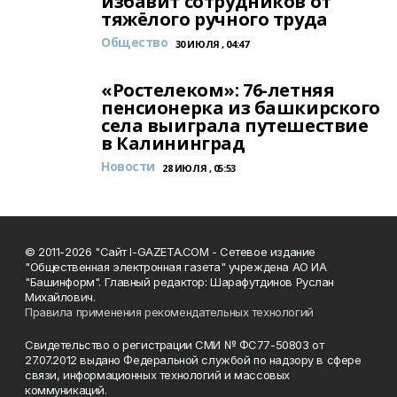
избавит сотрудников от
тяжёлого ручного труда
Общество
30 ИЮЛЯ , 04:47
«Ростелеком»: 76-летняя
пенсионерка из башкирского
села выиграла путешествие
в Калининград
Новости
28 ИЮЛЯ , 05:53
© 2011-2026 "Сайт I-GAZETA.COM - Сетевое издание
"Общественная электронная газета" учреждена АО ИА
"Башинформ". Главный редактор: Шарафутдинов Руслан
Михайлович.
Правила применения рекомендательных технологий
Свидетельство о регистрации СМИ № ФС77-50803 от
27.07.2012 выдано Федеральной службой по надзору в сфере
связи, информационных технологий и массовых
коммуникаций.