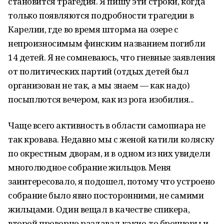
становится трагедия. Я пишу эти строки, когда
только появляются подробности трагедии в
Карелии, где во время шторма на озере с
непроизносимым финским названием погибли
14 детей. Я не сомневаюсь, что гневные заявления
от политических партий (отдых детей был
организован не так, а мы знаем — как надо)
посыплются вечером, как из рога изобилия...
Чаще всего активность в области самопиара не
так кровава. Недавно мы с женой катили коляску
по окрестным дворам, и в одном из них увидели
многолюдное собрание жильцов. Меня
заинтересовало, я подошел, потому что устроено
собрание было явно посторонними, не самими
жильцами. Один вещал в качестве спикера,
второй проворно раздавал какие-то брошюры и