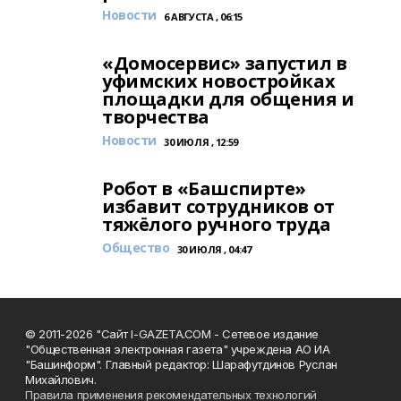
Новости
6 АВГУСТА , 06:15
«Домосервис» запустил в
уфимских новостройках
площадки для общения и
творчества
Новости
30 ИЮЛЯ , 12:59
Робот в «Башспирте»
избавит сотрудников от
тяжёлого ручного труда
Общество
30 ИЮЛЯ , 04:47
© 2011-2026 "Сайт I-GAZETA.COM - Сетевое издание
"Общественная электронная газета" учреждена АО ИА
"Башинформ". Главный редактор: Шарафутдинов Руслан
Михайлович.
Правила применения рекомендательных технологий