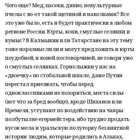
Чего еще? Мед, пасеки, дикие, некультурные
пчелы с во-от такой щетиной и наколками? Все
это уже было, есть и будет практически в любом
регионе России. Юрты, кони, смуглые селянки и
кумыс? В Калмыкии или Татарстане на эту тему
тоже поразмыслили и могут предложить и юрты
поудобней, и коней посговорчивей, не говоря уже
о смуглых селянках. Горнолыжки у нас на
«двоечку» по стобальной шкале, даже Путин
перестал приезжать, чтобы перед
одноклассниками не позориться, места силы
(вот что за бред вообще), вроде Шиханов или
Иремеля, уступают по воздействию на чакры
полбутылке егермейстера, ибо трудно продать
кусок мела и уральскую полугорку без внятной
истории людям, которые родились в Альпах,