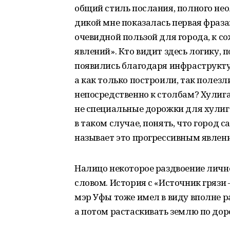
общий стиль послания, полного нео
дикой мне показалась первая фраза
очевидной пользой для города, к с
явлений». Кто видит здесь логику, 
появились благодаря инфраструкту
а как только построили, так полез
непосредственно к столбам? Хулиг
не специальные дорожки для хулига
в таком случае, понять, что город 
называет это прогрессивным явлен
Налицо некоторое раздвоение личнос
словом. История с «Источник грязи 
мэр Уфы тоже имел в виду вполне ра
а потом растаскивать землю по дор