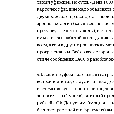
тысяч уфимцев. По сути, «День 100
карточек Уфы, и не надо объяснять
двухколесного транспорта — явлени
зрения экологии (как известно, авт
пресловутые нефтезаводы), и с точк
смыкается с работой по созданию в
всем, что и в других российских ме
прогрессивным. Всё со всех сторон 
стиле сообщения ТАСС о разоблачен
«На склоне уфимского амфитеатра,
велосипедистов, от хулиганских де
системы искусственного освещения 
значительный ущерб, который пред
рублей». Ok. Допустим. Эмоционал
беспристрастный его фрагмент) выз