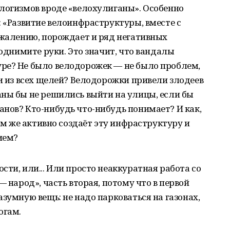
логизмов вроде «велохулиганы». Особенно
: «Развитие велоинфраструктуры, вместе с
ожалению, порождает и ряд негативных
поднимите руки. Это значит, что вандалы
ре? Не было велодорожек — не было проблем,
ли из всех щелей? Велодорожки привели злодеев
аны бы не решились выйти на улицы, если бы
нов? Кто-нибудь что-нибудь понимает? И как,
сам же активно создаёт эту инфраструктуру и
ием?
ти, или... Или просто неаккуратная работа со
— народ», часть вторая, потому что в первой
зумную вещь: не надо парковаться на газонах,
огам.