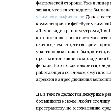
фактической стороны. Уже и лидер
заявил, что велосипедисты были н
уфимском амфитеатре
. Дополню эт
комментариях в фейсбуке уфимский
«Лично видел ранним утром «Дня 1
которые плясали на системах освещ
охотнее, чем в то, что во время ор
участников которого был, кстати, г
прессы и т.д. какие-то молодчики б
фонари. Но это, как говорится, след
работающего со словом, смутило в 
агрессия в адрес движения велосип
Да, в тексте делаются дежурные рев
большинстве своем, любят столицу 
пространству, но, к сожалению, среди