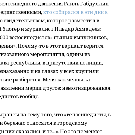
 велосипедного движения Раиль Габдуллин
е единственными,
кто собирался в эти дни в
о свидетельством, которое разместил в
 блогер и журналист Ильдар Ахмадеев:
000 велосипедистов» пьяных выпускников,
ения». Почему-то в этот вариант верится
ганизованного мероприятия, одним из
лава республики, в присутствии полиции,
езнаказанно и на глазах у всех крушили
ствие разберётся. Меня как человека,
заявлении мэрии другое: немотивированная
едистов вообще.
ерансы на тему того, что «велосипедисты, в
и бережно относятся к городскому
 них оказались и те...». Но это не меняет