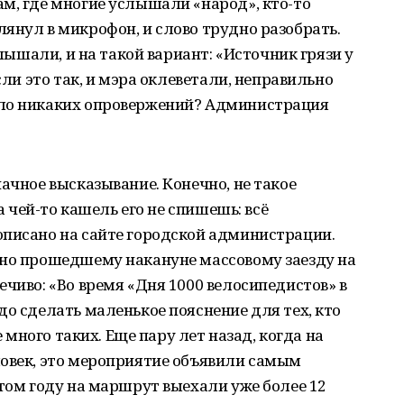
м, где многие услышали «народ», кто-то
янул в микрофон, и слово трудно разобрать.
слышали, и на такой вариант: «Источник грязи у
сли это так, и мэра оклеветали, неправильно
ало никаких опровержений? Администрация
ачное высказывание. Конечно, не такое
на чей-то кашель его не спишешь: всё
описано на сайте городской администрации.
ено прошедшему накануне массовому заезду на
ечиво: «Во время «Дня 1000 велосипедистов» в
до сделать маленькое пояснение для тех, кто
е много таких. Еще пару лет назад, когда на
ловек, это мероприятие объявили самым
этом году на маршрут выехали уже более 12