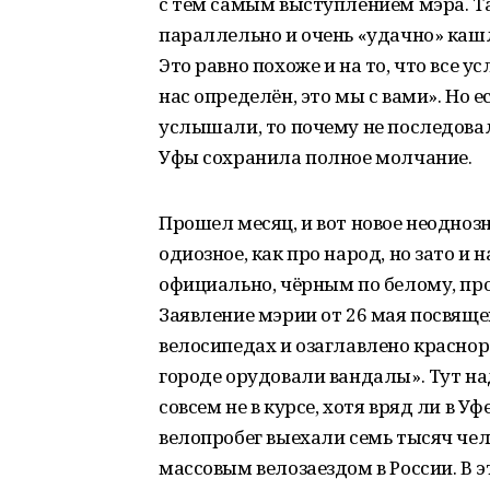
с тем самым выступлением мэра. Та
параллельно и очень «удачно» кашл
Это равно похоже и на то, что все у
нас определён, это мы с вами». Но е
услышали, то почему не последов
Уфы сохранила полное молчание.
Прошел месяц, и вот новое неоднозн
одиозное, как про народ, но зато и 
официально, чёрным по белому, пр
Заявление мэрии от 26 мая посвящ
велосипедах и озаглавлено краснор
городе орудовали вандалы». Тут на
совсем не в курсе, хотя вряд ли в Уф
велопробег выехали семь тысяч че
массовым велозаездом в России. В 