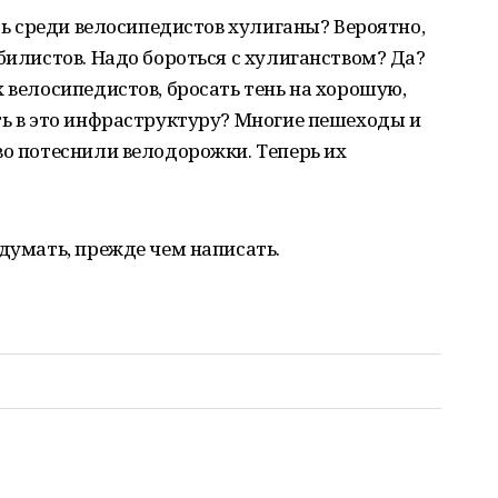
сть среди велосипедистов хулиганы? Вероятно,
билистов. Надо бороться с хулиганством? Да?
х велосипедистов, бросать тень на хорошую,
ть в это инфраструктуру? Многие пешеходы и
во потеснили велодорожки. Теперь их
одумать, прежде чем написать.