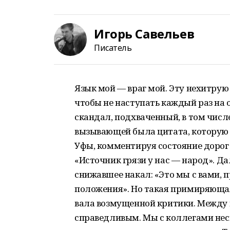
Игорь Савельев
Писатель
Язык мой — враг мой. Эту нехитрую
чтобы не наступать каждый раз на о
скандал, подхваченный, в том чис
вызывающей была цитата, которую 
Уфы, комментируя состояние дорог 
«Источник грязи у нас — народ». Д
снижавшее накал: «Это мы с вами, п
положения». Но такая примиряющая
вала возмущенной критики. Между 
справедливым. Мы с коллегами нес