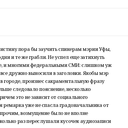
 истину пора бы заучить спикерам мэрии Уфы,
дни и те же грабли. Не успел еще затихнуть
ле, и многими федеральными СМИ: слишком уж
все дружно выносили в заголовки. Якобы мэр
в городе, произнес сакраментальную фразу
альше следовало пояснение, несколько
ричем это не зависит от социального
 ремарка уже не спасла градоначальника от
прочим, возмущение было не вполне
колько раз переслушали кусочек аудиозаписи