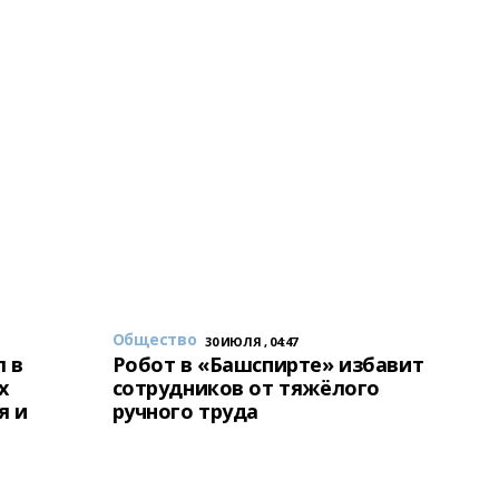
Общество
30 ИЮЛЯ , 04:47
 в
Робот в «Башспирте» избавит
х
сотрудников от тяжёлого
я и
ручного труда