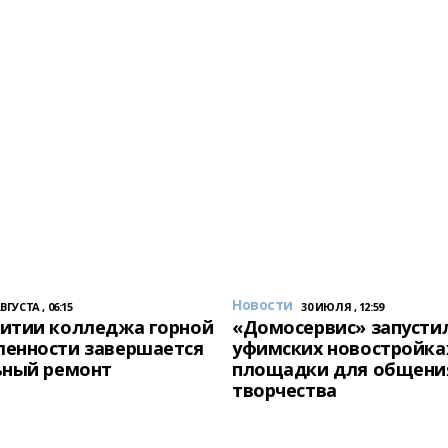
Новости
АВГУСТА , 06:15
30 ИЮЛЯ , 12:59
итии колледжа горной
«Домосервис» запустил
енности завершается
уфимских новостройка
ьный ремонт
площадки для общени
творчества