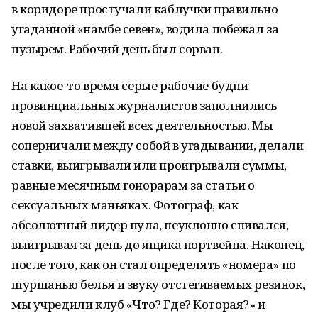
в коридоре простучали каблучки правильно
угаданной «намбе севен», водила побежал за
пузырем. Рабочий день был сорван.
На какое-то время серые рабочие будни
провинциальных журналистов заполнились
новой захватившей всех деятельностью. Мы
соперничали между собой в угадывании, делали
ставки, выигрывали или проигрывали суммы,
равные месячным гонорарам за статьи о
сексуальных маньяках. Фотограф, как
абсолютный лидер пула, неуклонно спивался,
выигрывая за день до ящика портвейна. Наконец,
после того, как он стал определять «номера» по
шуршанью белья и звуку отстегиваемых резинок,
мы учредили клуб «Что? Где? Которая?» и