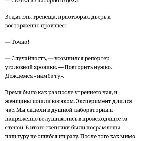
— Светка из наборного цеха.
Водитель, трепеща, приотворил дверь и
восторженно произнес:
— Точно!
— Случайность, — усомнился репортер
уголовной хроники. — Повторить нужно.
Дождемся «намбе ту».
Время было как раз после утреннего чая, и
женщины пошли косяком. Эксперимент длился
час. Мы сидели в душной лаборатории и
напряженно вслушивались в происходящее за
стеной. В итоге скептики были посрамлены —
наш гуру не ошибся ни разу. После того как мимо