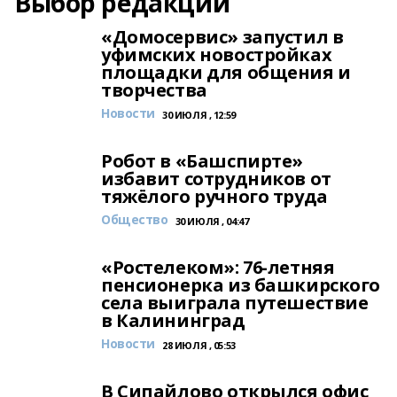
Выбор редакции
«Домосервис» запустил в
уфимских новостройках
площадки для общения и
творчества
Новости
30 ИЮЛЯ , 12:59
Робот в «Башспирте»
избавит сотрудников от
тяжёлого ручного труда
Общество
30 ИЮЛЯ , 04:47
«Ростелеком»: 76-летняя
пенсионерка из башкирского
села выиграла путешествие
в Калининград
Новости
28 ИЮЛЯ , 05:53
В Сипайлово открылся офис