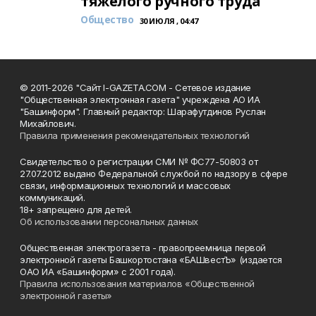
тяжёлого ручного труда
Общество
30 ИЮЛЯ , 04:47
© 2011-2026 "Сайт I-GAZETA.COM - Сетевое издание
"Общественная электронная газета" учреждена АО ИА
"Башинформ". Главный редактор: Шарафутдинов Руслан
Михайлович.
Правила применения рекомендательных технологий
Свидетельство о регистрации СМИ № ФС77-50803 от
27.07.2012 выдано Федеральной службой по надзору в сфере
связи, информационных технологий и массовых
коммуникаций.
18+ запрещено для детей.
Об использовании персональных данных
Общественная электрогазета - правопреемница первой
электронной газеты Башкортостана «БАШвестЪ» (издается
ОАО ИА «Башинформ» с 2001 года).
Правила использования материалов «Общественной
электронной газеты»