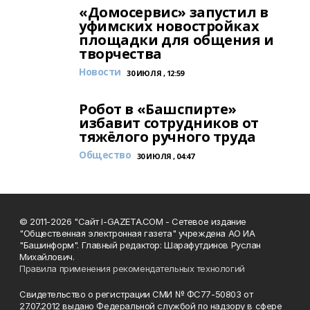
«Домосервис» запустил в
уфимских новостройках
площадки для общения и
творчества
Новости
30 ИЮЛЯ , 12:59
Робот в «Башспирте»
избавит сотрудников от
тяжёлого ручного труда
Общество
30 ИЮЛЯ , 04:47
© 2011-2026 "Сайт I-GAZETA.COM - Сетевое издание
"Общественная электронная газета" учреждена АО ИА
"Башинформ". Главный редактор: Шарафутдинов Руслан
Михайлович.
Правила применения рекомендательных технологий
Свидетельство о регистрации СМИ № ФС77-50803 от
27.07.2012 выдано Федеральной службой по надзору в сфере