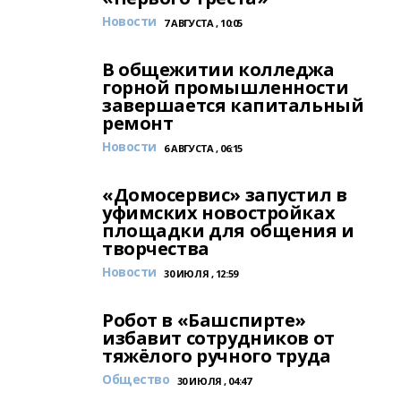
Новости
7 АВГУСТА , 10:05
В общежитии колледжа
горной промышленности
завершается капитальный
ремонт
Новости
6 АВГУСТА , 06:15
«Домосервис» запустил в
уфимских новостройках
площадки для общения и
творчества
Новости
30 ИЮЛЯ , 12:59
Робот в «Башспирте»
избавит сотрудников от
тяжёлого ручного труда
Общество
30 ИЮЛЯ , 04:47