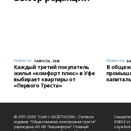
Новости
Новости
7 АВГУСТА , 10:05
6 
Каждый третий покупатель
В общеж
жилья «комфорт плюс» в Уфе
промышл
выбирает квартиры от
капитал
«Первого Треста»
© 2011-2026 "Сайт I-GAZETA.COM - Сетевое
Свидете
издание "Общественная электронная газета"
50803 от
учреждена АО ИА "Башинформ". Главный
службой 