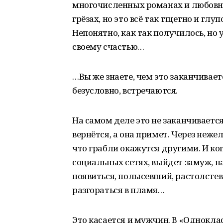
многочисленных романах и любовных
грёзах, но это всё так тщетно и глу
Непонятно, как так получилось, но у
своему счастью…
…Вы же знаете, чем это заканчивает
безусловно, встречаются.
На самом деле это не заканчивается
вернётся, а она примет. Через нежел
что грабли окажутся другими. И ког
социальных сетях, выйдет замуж, н
появиться, полысевший, растолстев
разгораться в пламя…
Это касается и мужчин. В «Однокла