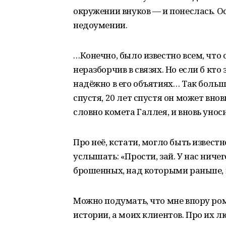
окружении внуков — и понеслась. Ос
недоумении.
…Конечно, было известно всем, что 
неразборчив в связях. Но если б кто 
надёжно в его объятиях… Так больше
спустя, 20 лет спустя он может внов
словно комета Галлея, и вновь унос
Про неё, кстати, могло быть извест
услышать: «Прости, зай. У нас ничег
брошенных, над которыми раньше, 
Можно подумать, что мне впору ром
истории, а моих клиентов. Про их л