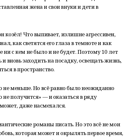
тавленная жена и свои внуки и дети в
он козёл! Что выпивает, излишне агрессивен,
знал, как светятся его глаза в темноте и как
 ни с кем не было и не будет. Поэтому 10 лет
ь и вновь заходить на посадку, освещать жизнь,
иться в пространство.
но не меньше. Но всё равно было неожиданно
о не получится» — и оказаться в ряду
может, даже насмехался.
антические романы писать. Но это всё не мои
юбовь, которая может и окрылять первое время,