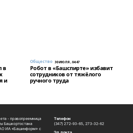
Общество
30 ИЮЛЯ , 04:47
 в
Робот в «Башспирте» избавит
х
сотрудников от тяжёлого
я и
ручного труда
ета - правопреемница
Телефон
ты Башкортостана
(347) 272-93-65, 273-32-62
АО ИА «Башинформ» с
Эл. почта