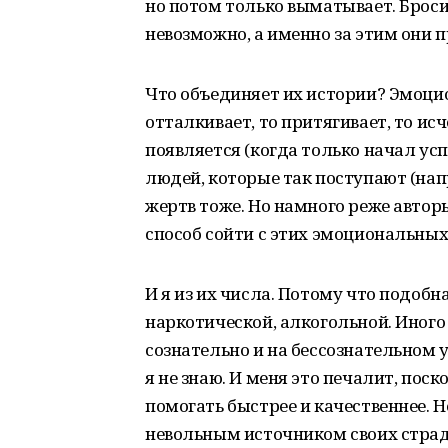
но потом только выматывает. Броси
невозможно, а именно за этим они п
Что объединяет их истории? Эмоци
отталкивает, то притягивает, то ис
появляется (когда только начал ус
людей, которые так поступают (напр
жертв тоже. Но намного реже авто
способ сойти с этих эмоциональных
И я из их числа. Потому что подоб
наркотической, алкогольной. Иного
сознательно и на бессознательном у
я не знаю. И меня это печалит, пос
помогать быстрее и качественнее. 
невольным источником своих страд