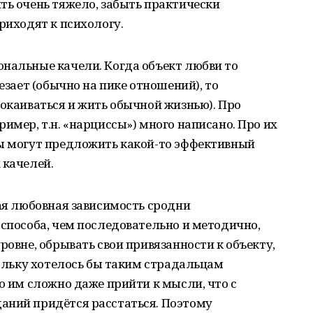
ть очень тяжело, забыть практически
риходят к психологу.
ональные качели. Когда объект любви то
чезает (обычно на пике отношений), то
покаиваться и жить обычной жизнью). Про
имер, т.н. «нарциссы») много написано. Про их
ры могут предложить какой-то эффективный
 качелей.
ная любовная зависимость сродни
 способа, чем последовательно и методично,
ровне, обрывать свои привязанности к объекту,
кольку хотелось бы таким страдальцам
Но им сложно даже прийти к мысли, что с
аний придётся расстаться. Поэтому