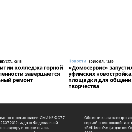
Новости
АВГУСТА , 06:15
30 ИЮЛЯ , 12:59
итии колледжа горной
«Домосервис» запустил
енности завершается
уфимских новостройка
ьный ремонт
площадки для общени
творчества
льство о регистрации СМИ № ФС77-
Общественная электрогаз
 27.07.2012 выдано Федеральной
первой электронной газе
по надзору в сфере связи,
«БАШвестЪ» (издается О