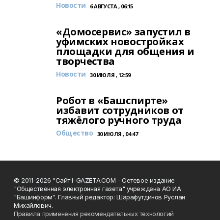
Новости
6 АВГУСТА , 06:15
«Домосервис» запустил в
уфимских новостройках
площадки для общения и
творчества
Новости
30 ИЮЛЯ , 12:59
Робот в «Башспирте»
избавит сотрудников от
тяжёлого ручного труда
Общество
30 ИЮЛЯ , 04:47
© 2011-2026 "Сайт I-GAZETA.COM - Сетевое издание
"Общественная электронная газета" учреждена АО ИА
"Башинформ". Главный редактор: Шарафутдинов Руслан
Михайлович.
Правила применения рекомендательных технологий