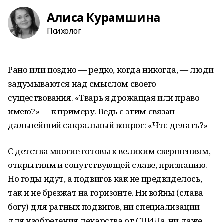
Алиса Курамшина
Психолог
Рано или поздно — редко, когда никогда, — люди
задумываются над смыслом своего
существования. «Тварь я дрожащая или право
имею?» — к примеру. Ведь с этим связан
дальнейший сакральный вопрос: «Что делать?»
С детства многие готовы к великим свершениям,
открытиям и сопутствующей славе, признанию.
Но годы идут, а подвигов как не предвиделось,
так и не брезжат на горизонте. Ни войны (слава
богу) для ратных подвигов, ни специализации
для изобретения лекарства от СПИДа, ни даже