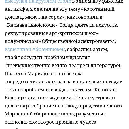
выступая на круглом столе
в одном из уфимских
антикафе, я сделал на эту тему «коротенький
доклад, минут на сорок», как говорили в
«Карнавальной ночи». Тогда деятели искусств,
рекрутированные арт-критиком и экс-
колумнистом «Общественной электрогазеты»
Кристиной Абрамичевой
, собрались затем,
чтобы обсудить проблему цензуры
(преимущественно в кино, театре и литературе).
Поэтесса Марианна Плотникова
сосредоточилась как раз на конкретике, поведав
о своих проблемах с издательством «Китап» и
Башкирским телевидением. Первое устроило
целое партсобрание по поводу представленного
Марианной сборника стихов, разумеется,
отклонив его; второе проявило чудеса