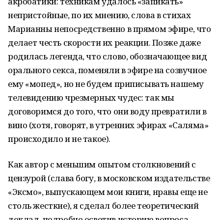
акробатики: техникам удалось «запикать»
непристойные, по их мнению, слова в стихах
Марианны непосредственно в прямом эфире, что
делает честь скорости их реакции. Позже даже
родилась легенда, что слово, обозначающее вид
орального секса, поменяли в эфире на созвучное
ему «мопед», но не будем приписывать нашему
телевидению чрезмерных чудес: так мы
договоримся до того, что они воду превратили в
вино (хотя, говорят, в утренних эфирах «Саляма»
происходило и не такое).
Как автор с меньшим опытом столкновений с
цензурой (слава богу, в московском издательстве
«Эксмо», выпускающем мои книги, нравы еще не
столь жесткие), я сделал более теоретический
доклад, подробно осветив историю вопроса.