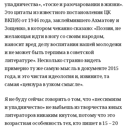
упадничества», «тоске и разочаровании в жизни».
Это цитаты из известного постановления ЦК
ВКП(б) от 1946 года, заклеймившего Ахматову и
Зощенко, в котором чеканно сказано: «Поэзия, не
желающая идти в ногу со своим народом,
наносит вред делу воспитания нашей молодежи
и не может быть терпима в советской
литературе». Несколько странно видеть
примерно ту же самую мысль в документе 2015
года, и это чистая идеология и, извините, та
самая «цензура в узком смысле».
Я не буду сейчас говорить о том, что «пессимизм
и упадничество» не выбьешь из творчества юных
литераторов никаким кнутом, потому что это
возрастная особенность тех, кто пишет в 15 – 20