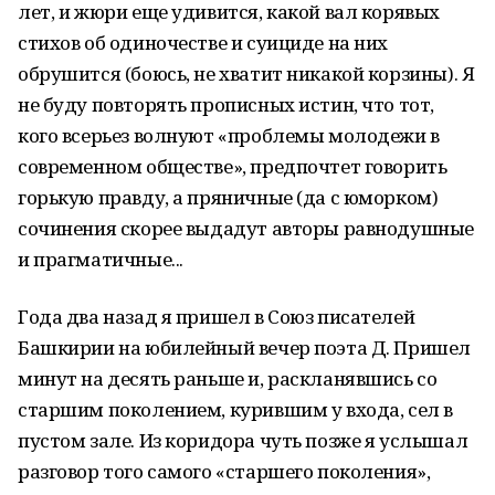
лет, и жюри еще удивится, какой вал корявых
стихов об одиночестве и суициде на них
обрушится (боюсь, не хватит никакой корзины). Я
не буду повторять прописных истин, что тот,
кого всерьез волнуют «проблемы молодежи в
современном обществе», предпочтет говорить
горькую правду, а пряничные (да с юморком)
сочинения скорее выдадут авторы равнодушные
и прагматичные...
Года два назад я пришел в Союз писателей
Башкирии на юбилейный вечер поэта Д. Пришел
минут на десять раньше и, раскланявшись со
старшим поколением, курившим у входа, сел в
пустом зале. Из коридора чуть позже я услышал
разговор того самого «старшего поколения»,