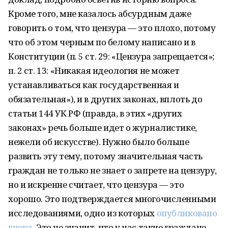
Кроме того, мне казалось абсурдным даже
говорить о том, что цензура — это плохо, потому
что об этом черным по белому написано и в
Конституции (п. 5 ст. 29: «Цензура запрещается»;
п. 2 ст. 13: «Никакая идеология не может
устанавливаться как государственная и
обязательная»), и в других законах, вплоть до
статьи 144 УК РФ (правда, в этих «других
законах» речь больше идет о журналистике,
нежели об искусстве). Нужно было больше
развить эту тему, потому значительная часть
граждан не только не знает о запрете на цензуру,
но и искренне считает, что цензура — это
хорошо. Это подтверждается многочисленными
исследованиями, одно из которых
опубликовано
вчера
. Это не значит, что у нас такие граждане,