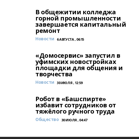
В общежитии колледжа
горной промышленности
завершается капитальный
ремонт
Новости
6 АВГУСТА , 06:15
«Домосервис» запустил в
уфимских новостройках
площадки для общения и
творчества
Новости
30 ИЮЛЯ , 12:59
Робот в «Башспирте»
избавит сотрудников от
тяжёлого ручного труда
Общество
30 ИЮЛЯ , 04:47