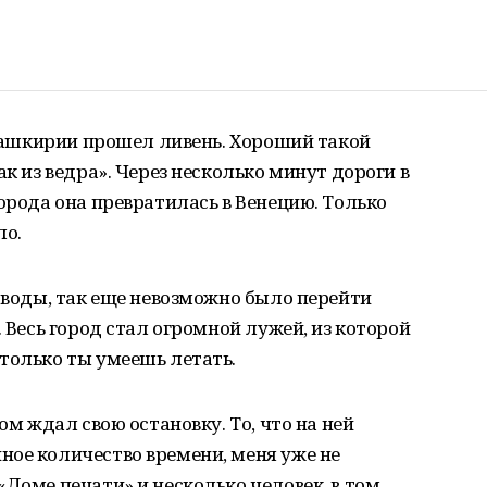
е Башкирии прошел ливень. Хороший такой
ак из ведра». Через несколько минут дороги в
орода она превратилась в Венецию. Только
ло.
ы воды, так еще невозможно было перейти
. Весь город стал огромной лужей, из которой
только ты умеешь летать.
ом ждал свою остановку. То, что на ней
ное количество времени, меня уже не
«Доме печати» и несколько человек, в том