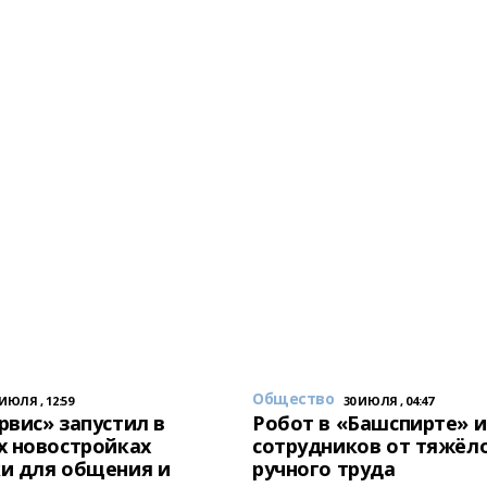
Общество
 ИЮЛЯ , 12:59
30 ИЮЛЯ , 04:47
вис» запустил в
Робот в «Башспирте» 
х новостройках
сотрудников от тяжёл
и для общения и
ручного труда