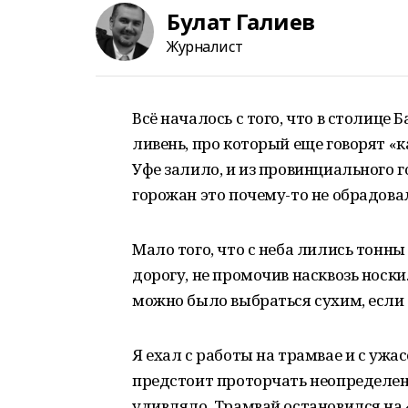
Булат Галиев
Журналист
Всё началось с того, что в столиц
ливень, про который еще говорят «к
Уфе залило, и из провинциального г
горожан это почему-то не обрадова
Мало того, что с неба лились тонн
дорогу, не промочив насквозь носки
можно было выбраться сухим, если 
Я ехал с работы на трамвае и с ужас
предстоит проторчать неопределен
удивляло. Трамвай остановился на 