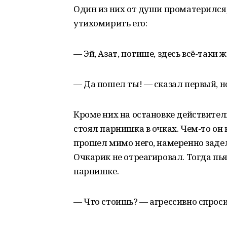
Один из них от души проматерился,
утихомирить его:
— Эй, Азат, потише, здесь всё-таки 
— Да пошел ты! — сказал первый, н
Кроме них на остановке действител
стоял парнишка в очках. Чем-то он
прошел мимо него, намеренно задел
Очкарик не отреагировал. Тогда пья
парнишке.
— Что стоишь? — агрессивно спроси