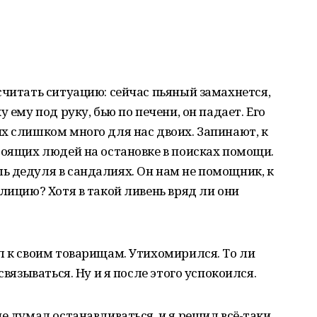
считать ситуацию: сейчас пьяный замахнется,
 ему под руку, бью по печени, он падает. Его
х слишком много для нас двоих. Запинают, к
тоящих людей на остановке в поисках помощи.
ь дедуля в сандалиях. Он нам не помощник, к
лицию? Хотя в такой ливень вряд ли они
л к своим товарищам. Утихомирился. То ли
связываться. Ну и я после этого успокоился.
е думал останавливаться, и я решил всё-таки