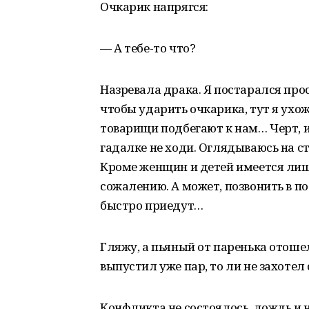
Очкарик напрягся:
— А тебе-то что?
Назревала драка. Я постарался про
чтобы ударить очкарика, тут я ухожу
товарищи подбегают к нам… Черт, и
гадалке не ходи. Оглядываюсь на с
Кроме женщин и детей имеется лиш
сожалению. А может, позвонить в по
быстро приедут…
Гляжу, а пьяный от паренька отоше
выпустил уже пар, то ли не захотел 
Конфликта не состоялось, дождь и н