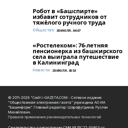
Робот в «Башспирте»
избавит сотрудников от
тяжёлого ручного труда
Общество
30 ИЮЛЯ , 04:47
«Ростелеком»: 76-летняя
пенсионерка из башкирского
села выиграла путешествие
в Калининград
Новости
28 ИЮЛЯ , 05:53
© 2011-2026 "Сайт I-GAZETA.COM - Сетевое издание
"Общественная электронная газета" учреждена АО ИА
"Башинформ". Главный редактор: Шарафутдинов Руслан
Михайлович.
Правила применения рекомендательных технологий
Свидетельство о регистрации СМИ № ФС77-50803 от