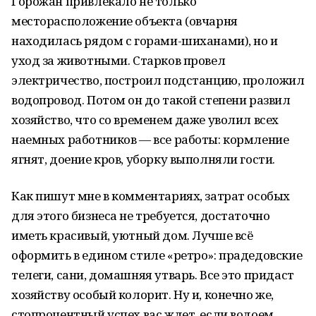
Горожан привлекало не только
месторасположение объекта (овчарня
находилась рядом с горами-шиханами), но и
уход за животными. Старков провел
электричество, построил подстанцию, проложил
водопровод. Потом он до такой степени развил
хозяйство, что со временем даже уволил всех
наемных работников — все работы: кормление
ягнят, доение кров, уборку выполняли гости.
Как пишут мне в комментариях, затрат особых
для этого бизнеса не требуется, достаточно
иметь красивый, уютный дом. Лучше всё
оформить в едином стиле «ретро»: прадедовские
телеги, сани, домашняя утварь. Все это придаст
хозяйству особый колорит. Ну и, конечно же,
стопроцентный успех вас ждет, если водоем