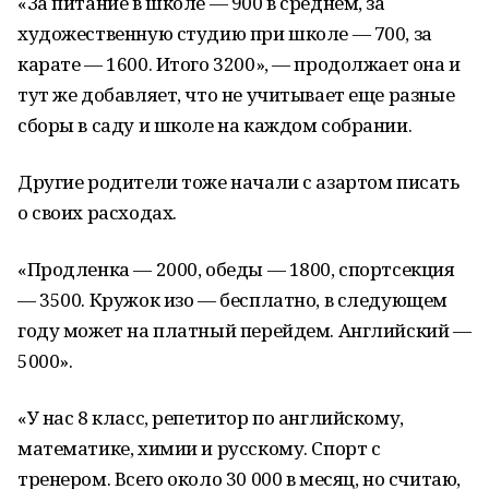
«За питание в школе
—
900 в среднем, за
художественную студию при школе
—
700, за
карате
—
1600. Итого 3200»,
—
продолжает она и
тут же добавляет, что не учитывает еще разные
сборы в саду и школе на каждом собрании.
Другие родители тоже начали с азартом писать
о своих расходах.
«П
родленка — 2000, обеды — 1800, спортсекция
— 3500. Кружок изо — бесплатно, в следующем
году может на платный перейдем. Английский —
5000».
«У нас 8 класс, репетитор по английскому,
математике, химии и русскому. Спорт с
тренером. Всего около 30 000 в месяц, но считаю,