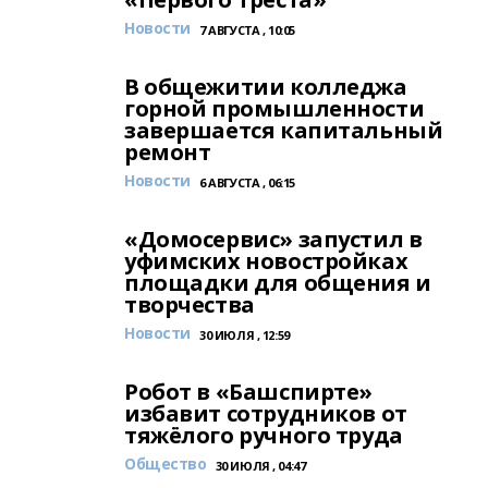
Новости
7 АВГУСТА , 10:05
В общежитии колледжа
горной промышленности
завершается капитальный
ремонт
Новости
6 АВГУСТА , 06:15
«Домосервис» запустил в
уфимских новостройках
площадки для общения и
творчества
Новости
30 ИЮЛЯ , 12:59
Робот в «Башспирте»
избавит сотрудников от
тяжёлого ручного труда
Общество
30 ИЮЛЯ , 04:47