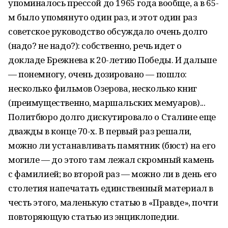
упоминалось прессой до 1965 года вообще, а в 65-
м было упомянуто один раз, и этот один раз
советское руководство обсуждало очень долго
(надо? не надо?): собственно, речь идет о
докладе Брежнева к 20-летию Победы. И дальше
— понемногу, очень дозировано — пошло:
несколько фильмов Озерова, несколько книг
(преимущественно, маршальских мемуаров)...
Политбюро долго дискутировало о Сталине еще
дважды в конце 70-х. В первый раз решали,
можно ли устанавливать памятник (бюст) на его
могиле — до этого там лежал скромный камень
с фамилией; во второй раз — можно ли в день его
столетия напечатать единственный материал в
честь этого, маленькую статью в «Правде», почти
повторяющую статью из энциклопедии.