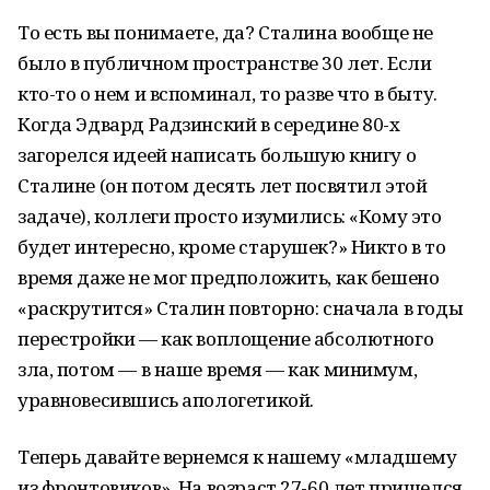
То есть вы понимаете, да? Сталина вообще не
было в публичном пространстве 30 лет. Если
кто-то о нем и вспоминал, то разве что в быту.
Когда Эдвард Радзинский в середине 80-х
загорелся идеей написать большую книгу о
Сталине (он потом десять лет посвятил этой
задаче), коллеги просто изумились: «Кому это
будет интересно, кроме старушек?» Никто в то
время даже не мог предположить, как бешено
«раскрутится» Сталин повторно: сначала в годы
перестройки — как воплощение абсолютного
зла, потом — в наше время — как минимум,
уравновесившись апологетикой.
Теперь давайте вернемся к нашему «младшему
из фронтовиков». На возраст 27-60 лет пришелся