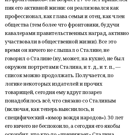
пик его активной жизни: он реализовался как
профессионал, как глава семьи и отец, как член
общества (тем более что фронтовики, будучи
кавалерами правительственных наград, активно
участвовали в общественной жизни). Все это
время он ничего не слышал о Сталине, не
говорил о Сталине (ну, может, на кухне), не был
окружен портретами Сталина, и т. д., и т. п., —
список можно продолжать. Получается, по
логике некоторых издателей и прочих
товарищей, сегодня ему вдруг позарез
понадобилось всё, что связано со Сталиным
(включая, как теперь выяснилось, и
специфический «юмор вождя народов»). 30 лет
его ничего не беспокоило, а сегодня его якобы
оскорбит, что кто-то «принижает» Сталина,