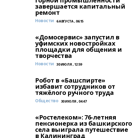
горной промышленности
завершается капитальный
ремонт
Новости
6 АВГУСТА , 06:15
«Домосервис» запустил в
уфимских новостройках
площадки для общения и
творчества
Новости
30 ИЮЛЯ , 12:59
Робот в «Башспирте»
избавит сотрудников от
тяжёлого ручного труда
Общество
30 ИЮЛЯ , 04:47
«Ростелеком»: 76-летняя
пенсионерка из башкирского
села выиграла путешествие
в Калининград