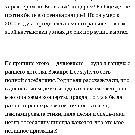
характером, но Великим Танцором! В общем, я не
против быть его реинкарнацией. Но он умер в
2000 году, а я родилась намного раньше — из-за
этой нестыковки у меня до сих пор зудит в ногах.
По причине этого — душевного — зуда я танцую с
раннего детства. В жанре
free
style
, то есть
полной отсебятины. Родители рассказывали, что
в дошкольном детстве я давала им ежевечерние
многочасовые концерты, правда, тогда я была
разносторонне развитой личностью и ещё
декламировала стихи, пела песни и опять-таки
несла отсебятину (иногда кажется, что это моё
истинное призвание).