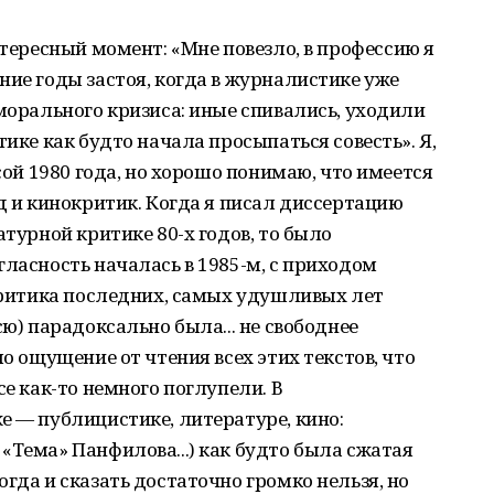
нтересный момент: «Мне повезло, в профессию я
ние годы застоя, когда в журналистике уже
 морального кризиса: иные спивались, уходили
тике как будто начала просыпаться совесть». Я,
ссой 1980 года, но хорошо понимаю, что имеется
ед и кинокритик. Когда я писал диссертацию
атурной критике 80-х годов, то было
гласность началась в 1985-м, с приходом
 критика последних, самых удушливых лет
сю) парадоксально была... не свободнее
ло ощущение от чтения всех этих текстов, что
се как-то немного поглупели. В
е — публицистике, литературе, кино:
«Тема» Панфилова...) как будто была сжатая
гда и сказать достаточно громко нельзя, но