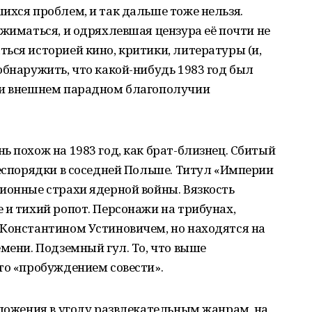
ихся проблем, и так дальше тоже нельзя.
зжиматься, и одряхлевшая цензура её почти не
ься историей кино, критики, литературы (и,
обнаружить, что какой-нибудь 1983 год был
ри внешнем парадном благополучии
ь похож на 1983 год, как брат-близнец. Сбитый
беспорядки в соседней Польше. Титул «Империи
ионные страхи ядерной войны. Вязкость
 и тихий ропот. Персонажи на трибунах,
 Константином Устиновичем, но находятся на
емени. Подземный гул. То, что выше
то «пробуждением совести».
зложения в угоду развлекательным жанрам, на