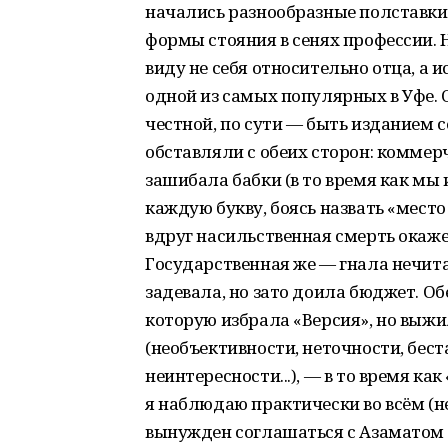
начались разнообразные полставки
формы стояния в сенях профессии. 
виду не себя относительно отца, а 
одной из самых популярных в Уфе. 
честной, по сути — быть изданием с
обставляли с обеих сторон: коммер
зашибала бабки (в то время как м
каждую букву, боясь назвать «мест
вдруг насильственная смерть окажет
Государственная же — гнала нечитае
задевала, но зато доила бюджет. Об
которую избрала «Версия», но выжил
(необъективности, неточности, бес
неинтересности...), — в то время к
я наблюдаю практически во всём (не
вынужден соглашаться с Азаматом