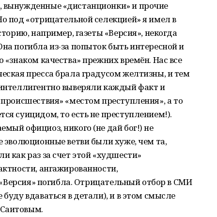
, вынужденные «дистанционки» и прочие
Но под «отрицательной селекцией» я имел в
историю, например, газеты «Версия», некогда
Она погибла из-за попыток быть интересной и
о «знаком качества» прежних времён. Нас все
ческая пресса брала градусом желтизны, и тем
ы интеллигентно выверяли каждый факт и
о происшествия» «местом преступления», а то
ся суицидом, то есть не преступлением!).
мый официоз, никого (не дай бог!) не
е эволюционные ветви были хуже, чем та,
и как раз за счет этой «худшести»
тактности, ангажированности,
ак «Версия» погибла. Отрицательный отбор в СМИ
 буду вдаваться в детали), и в этом смысле
 Саитовым.