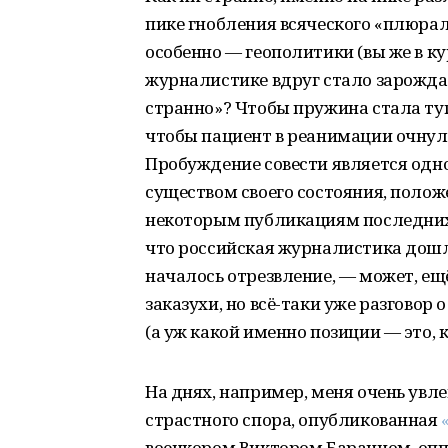
пике гнобления всяческого «плюра
особенно — геополитики (вы же в курс
журналистике вдруг стало зарождат
странно»? Чтобы пружина стала туго
чтобы пациент в реанимации очнулс
Пробуждение совести является одно
существом своего состояния, положен
некоторым публикациям последних 
что российская журналистика дошл
началось отрезвление, — может, ещё
заказухи, но всё-таки уже разговор
(а уж какой именно позиции — это, к
На днях, например, меня очень увл
страстного спора, опубликованная
военкором Виктором Баранцом, оппо