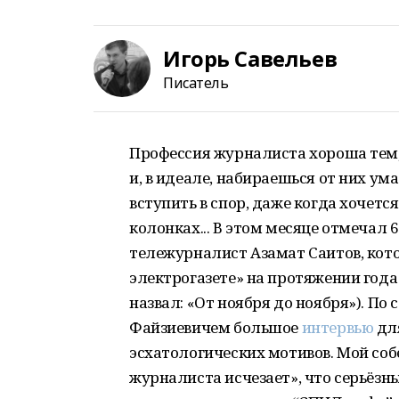
Игорь Савельев
Писатель
Профессия журналиста хороша тем,
и, в идеале, набираешься от них ум
вступить в спор, даже когда хочетс
колонках... В этом месяце отмечал
тележурналист Азамат Саитов, кото
электрогазете» на протяжении года (
назвал: «От ноября до ноября»). По
Файзиевичем большое
интервью
дл
эсхатологических мотивов. Мой соб
журналиста исчезает», что серьёзны