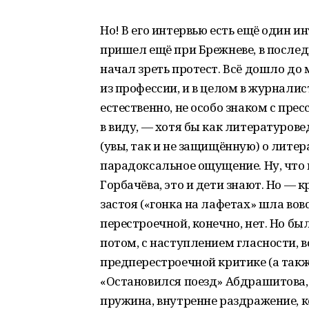
Но! В его интервью есть ещё один и
пришел ещё при Брежневе, в послед
начал зреть протест. Всё дошло до
из профессии, и в целом в журналис
естественно, не особо знаком с пре
в виду, — хотя бы как литературов
(увы, так и не защищённую) о литер
парадоксальное ощущение. Ну, что 
Горбачёва, это и дети знают. Но —
застоя («гонка на лафетах» шла вов
перестроечной, конечно, нет. Но бы
потом, с наступлением гласности, в
предперестроечной критике (а такж
«Остановился поезд» Абдрашитова, 
пружина, внутренне раздражение, ко