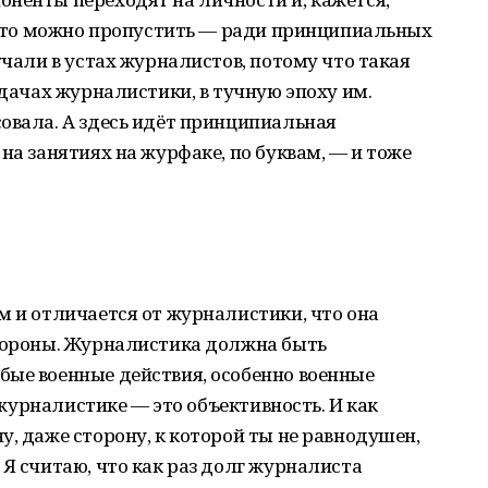
ё это можно пропустить — ради принципиальных
учали в устах журналистов, потому что такая
адачах журналистики, в тучную эпоху им.
овала. А здесь идёт принципиальная
на занятиях на журфаке, по буквам, — и тоже
м и отличается от журналистики, что она
стороны. Журналистика должна быть
бые военные действия, особенно военные
в журналистике — это объективность. И как
у, даже сторону, к которой ты не равнодушен,
 Я считаю, что как раз долг журналиста