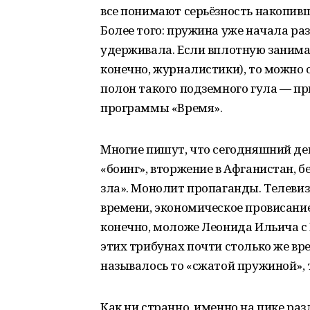
все понимают серьёзность накопивш
Более того: пружина уже начала ра
удерживала. Если вплотную занимат
конечно, журналистики), то можно 
полон такого подземного гула — п
программы «Время».
Многие пишут, что сегодняшний ден
«боинг», вторжение в Афганистан, 
зла». Монолит пропаганды. Телевиз
времени, экономическое провисание
конечно, моложе Леонида Ильича с
этих трибунах почти столько же вр
называлось то «сжатой пружиной», 
Как ни странно, именно на пике ра