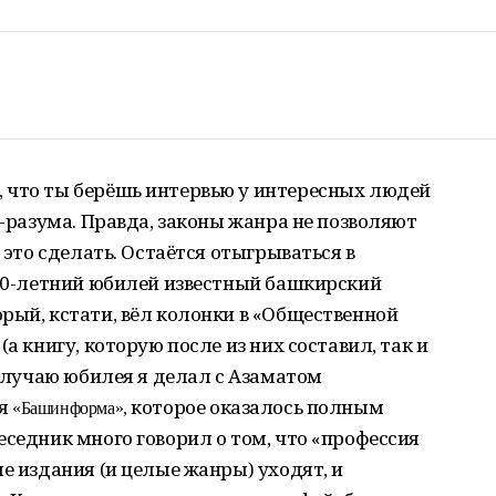
 что ты берёшь интервью у интересных людей
а-разума. Правда, законы жанра не позволяют
я это сделать. Остаётся отыгрываться в
 60-летний юбилей известный башкирский
рый, кстати, вёл колонки в «Общественной
а книгу, которую после из них составил, так и
 случаю юбилея я делал с Азаматом
я
которое оказалось полным
«Башинформа»,
еседник много говорил о том, что «профессия
е издания (и целые жанры) уходят, и