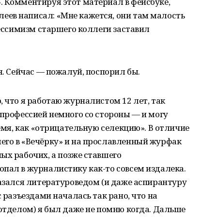
. Комментируя этот материал в фейсбуке,
ев написал: «Мне кажется, они там малость
пессимизм старшего коллеги заставил
я. Сейчас — пожалуй, поспорил бы.
, что я работаю журналистом 12 лет, так
 профессией немного со стороны — и могу
ремя, как «отрицательную селекцию». В отличие
его в «Вечёрку» и на прославленный журфак
ых рабочих, а позже ставшего
пал в журналистику как-то совсем издалека.
казался литературоведом (и даже аспирантуру
с разъездами началась так рано, что на
.отделом) я был даже не помню когда. Дальше