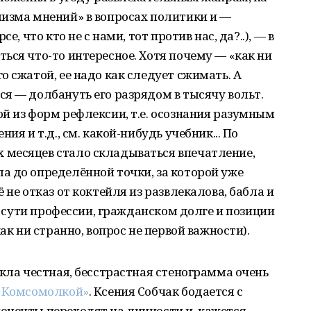
лизма мнений» в вопросах политики и —
е, что кто не с нами, тот против нас, да?..), — в
ься что-то интересное. Хотя почему — «как ни
 сжатой, ее надо как следует сжимать. А
я — долбануть его разрядом в тысячу вольт.
й из форм рефлексии, т.е. осознания разумным
ия и т.д., см. какой-нибудь учебник... По
месяцев стало складываться впечатление,
а до определённой точки, за которой уже
 не отказ от коктейля из развлекалова, бабла и
 о сути профессии, гражданском долге и позиции
ак ни странно, вопрос не первой важности).
екла честная, бесстрастная стенограмма очень
«Комсомолкой»
. Ксения Собчак бодается с
ненты переходят на личности и, кажется,