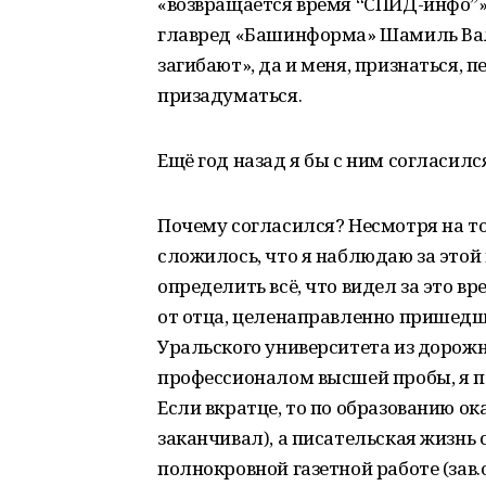
«возвращается время “СПИД-инфо”»
главред «Башинформа» Шамиль Вале
загибают», да и меня, признаться, 
призадуматься.
Ещё год назад я бы с ним согласилс
Почему согласился? Несмотря на то
сложилось, что я наблюдаю за этой
определить всё, что видел за это в
от отца, целенаправленно пришедш
Уральского университета из дорожн
профессионалом высшей пробы, я по
Если вкратце, то по образованию о
заканчивал), а писательская жизнь 
полнокровной газетной работе (зав