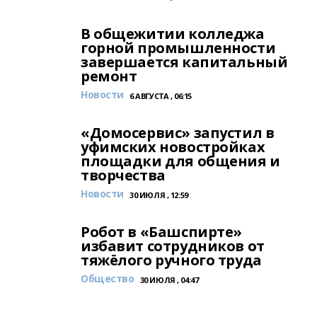
В общежитии колледжа
горной промышленности
завершается капитальный
ремонт
Новости
6 АВГУСТА , 06:15
«Домосервис» запустил в
уфимских новостройках
площадки для общения и
творчества
Новости
30 ИЮЛЯ , 12:59
Робот в «Башспирте»
избавит сотрудников от
тяжёлого ручного труда
Общество
30 ИЮЛЯ , 04:47