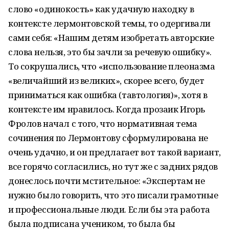
слово «одинокость» как удачную находку в
контексте лермонтовской темы, то одергивали
сами себя: «Нашим детям изобретать авторские
слова нельзя, это бы зачли за речевую ошибку».
То сокрушались, что «использование плеоназма
«величайший из великих», скорее всего, будет
приниматься как ошибка (тавтология)», хотя в
контексте им нравилось. Когда прозаик Игорь
Фролов начал с того, что нормативная тема
сочинения по Лермонтову сформулирована не
очень удачно, и он предлагает вот такой вариант,
все горячо согласились, но тут же с задних рядов
донеслось почти мстительное: «Экспертам не
нужно было говорить, что это писали грамотные
и профессиональные люди. Если бы эта работа
была подписана учеником, то была бы