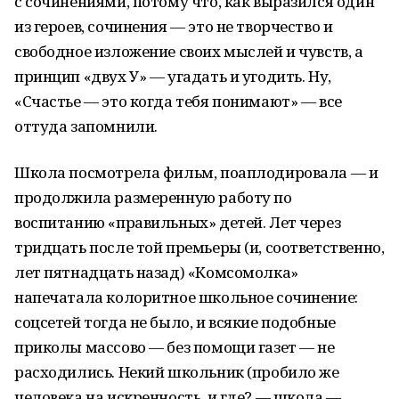
с сочинениями, потому что, как выразился один
из героев, сочинения — это не творчество и
свободное изложение своих мыслей и чувств, а
принцип «двух У» — угадать и угодить. Ну,
«Счастье — это когда тебя понимают» — все
оттуда запомнили.
Школа посмотрела фильм, поаплодировала — и
продолжила размеренную работу по
воспитанию «правильных» детей. Лет через
тридцать после той премьеры (и, соответственно,
лет пятнадцать назад) «Комсомолка»
напечатала колоритное школьное сочинение:
соцсетей тогда не было, и всякие подобные
приколы массово — без помощи газет — не
расходились. Некий школьник (пробило же
человека на искренность, и где? — школа —