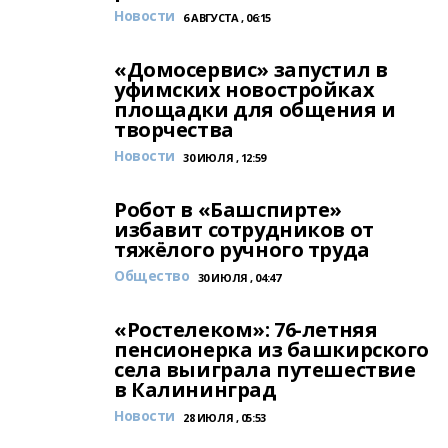
Новости
6 АВГУСТА , 06:15
«Домосервис» запустил в
уфимских новостройках
площадки для общения и
творчества
Новости
30 ИЮЛЯ , 12:59
Робот в «Башспирте»
избавит сотрудников от
тяжёлого ручного труда
Общество
30 ИЮЛЯ , 04:47
«Ростелеком»: 76-летняя
пенсионерка из башкирского
села выиграла путешествие
в Калининград
Новости
28 ИЮЛЯ , 05:53