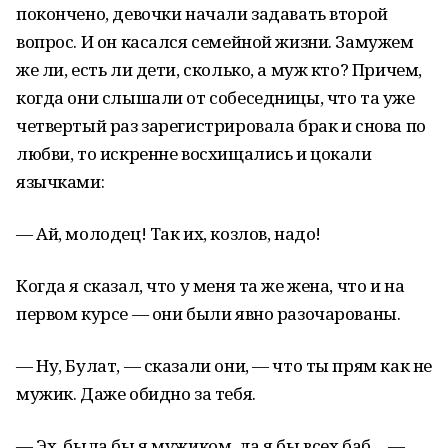
покончено, девочки начали задавать второй
вопрос. И он касался семейной жизни. Замужем
же ли, есть ли дети, сколько, а муж кто? Причем,
когда они слышали от собеседницы, что та уже
четвертый раз зарегистрировала брак и снова по
любви, то искренне восхищались и цокали
язычками:
— Ай, молодец! Так их, козлов, надо!
Когда я сказал, что у меня та же жена, что и на
первом курсе — они были явно разочарованы.
— Ну, Булат, — сказали они, — что ты прям как не
мужик. Даже обидно за тебя.
— Эх, была бы я мужиком, да я бы всех баб… —