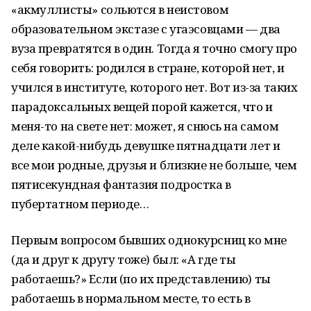
«акмуллисты» сольются в неистовом
образовательном экстазе с угаэсовцами — два
вуза превратятся в один. Тогда я точно смогу про
себя говорить: родился в стране, которой нет, и
учился в институте, которого нет. Вот из-за таких
парадоксальных вещей порой кажется, что и
меня-то на свете нет: может, я снюсь на самом
деле какой-нибудь девушке пятнадцати лет и
все мои родные, друзья и близкие не больше, чем
пятисекундная фантазия подростка в
пубертатном периоде…
Первым вопросом бывших однокурсниц ко мне
(да и друг к другу тоже) был: «А где ты
работаешь?» Если (по их представлению) ты
работаешь в нормальном месте, то есть в