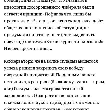
обмишулилась. Памятуя, что главным в
идеологии доморощенного либерала был и
остается принцип: «Пофиг за что, лишь бы
против власти!», они, согласно складывающейся
общественно-политической ситуации, не
придумали ничего лучшего, чем выдвинуть
новую идеологему: «Кто не курит, тот москаль!»
И вновь просчитались...
Консерваторы же на волне складывающегося
успеха решили закрепить свою победу
очередной инициативой. По данным нашего
источника, в розариях (бывшие кулуары — прим.
авт.) Госдумы рассматривается новый
законопроект. О запрете на использование
слабым полом духов и дезодорантов в местах
общего скопления граждан. В ресторанах,