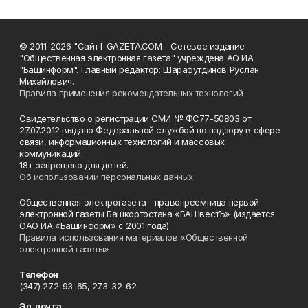
© 2011-2026 "Сайт I-GAZETA.COM - Сетевое издание
"Общественная электронная газета" учреждена АО ИА
"Башинформ". Главный редактор: Шарафутдинов Руслан
Михайлович.
Правила применения рекомендательных технологий
Свидетельство о регистрации СМИ № ФС77-50803 от
27.07.2012 выдано Федеральной службой по надзору в сфере
связи, информационных технологий и массовых
коммуникаций.
18+ запрещено для детей.
Об использовании персональных данных
Общественная электрогазета - правопреемница первой
электронной газеты Башкортостана «БАШвестЪ» (издается
ОАО ИА «Башинформ» с 2001 года).
Правила использования материалов «Общественной
электронной газеты»
Телефон
(347) 272-93-65, 273-32-62
Эл. почта