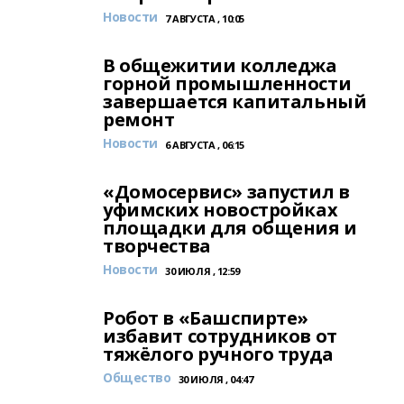
Новости
7 АВГУСТА , 10:05
В общежитии колледжа
горной промышленности
завершается капитальный
ремонт
Новости
6 АВГУСТА , 06:15
«Домосервис» запустил в
уфимских новостройках
площадки для общения и
творчества
Новости
30 ИЮЛЯ , 12:59
Робот в «Башспирте»
избавит сотрудников от
тяжёлого ручного труда
Общество
30 ИЮЛЯ , 04:47