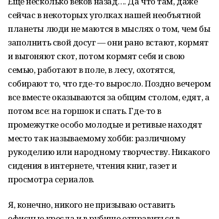
Еще несколько веков назад…. Да что там, даже
сейчас в некоторых уголках нашей необъятной
планеты люди не маются в мыслях о том, чем бы
заполнить свой досуг — они рано встают, кормят
и выгоняют скот, потом кормят себя и свою
семью, работают в поле, в лесу, охотятся,
собирают то, что где-то выросло. Поздно вечером
все вместе оказываются за общим столом, едят, а
потом все: на горшок и спать. Где-то в
промежутке особо молодые и ретивые находят
место так называемому хобби: различному
рукоделию или народному творчеству. Никакого
сидения в интернете, чтения книг, газет и
просмотра сериалов.
Я, конечно, никого не призываю оставить
офисные кресла и в рубище отправиться в