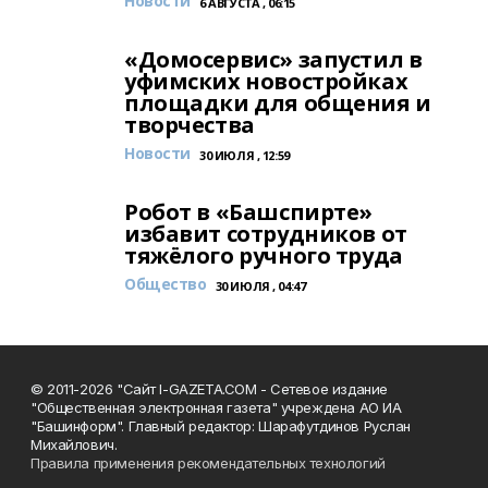
Новости
6 АВГУСТА , 06:15
«Домосервис» запустил в
уфимских новостройках
площадки для общения и
творчества
Новости
30 ИЮЛЯ , 12:59
Робот в «Башспирте»
избавит сотрудников от
тяжёлого ручного труда
Общество
30 ИЮЛЯ , 04:47
© 2011-2026 "Сайт I-GAZETA.COM - Сетевое издание
"Общественная электронная газета" учреждена АО ИА
"Башинформ". Главный редактор: Шарафутдинов Руслан
Михайлович.
Правила применения рекомендательных технологий