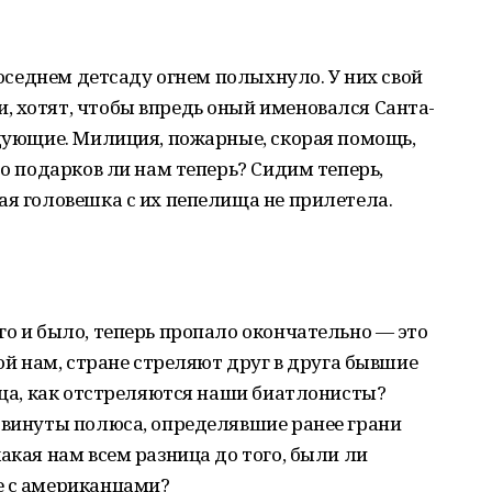
 соседнем детсаду огнем полыхнуло. У них свой
, хотят, чтобы впредь оный именовался Санта-
едующие. Милиция, пожарные, скорая помощь,
до подарков ли нам теперь? Сидим теперь,
ая головешка с их пепелища не прилетела.
го и было, теперь пропало окончательно — это
кой нам, стране стреляют друг в друга бывшие
ница, как отстреляются наши биатлонисты?
двинуты полюса, определявшие ранее грани
акая нам всем разница до того, были ли
е с американцами?