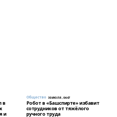
Общество
30 ИЮЛЯ , 04:47
 в
Робот в «Башспирте» избавит
х
сотрудников от тяжёлого
я и
ручного труда