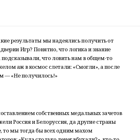
такие результаты мы надеялись получить от
верии Игр? Понятно, что логика и знание
 подсказывали, что ловить нам в общем-то
акелом аж в космос слетали: «Смогли», а после
ям — «Не получилось!»
 составлением собственных медальных зачетов
жели Россия и Белоруссия, да другие страны
, то мы тогда бы всех одним махом
торов: «Куда столько денег вбухали?», кто-то