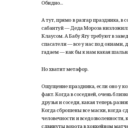
Обидно...
А тут, прямо в разгар праздника, в
сабантуй — Деда Мороза низложили
Клаусом. А Бабу Ягу требуют в зав
спасатели — все у нас под окнами, 
гадаем — как бы к нам какая шальн
Но хватит метафор.
Ощущение праздника, если оно у ко
факт. Когда в соседней, очень близ
друзья и соседи, какая теперь раз
Когда сброшены все маски, когда с
человечности и вседозволенности, к
сдвинуты ворота в хоккейном матч