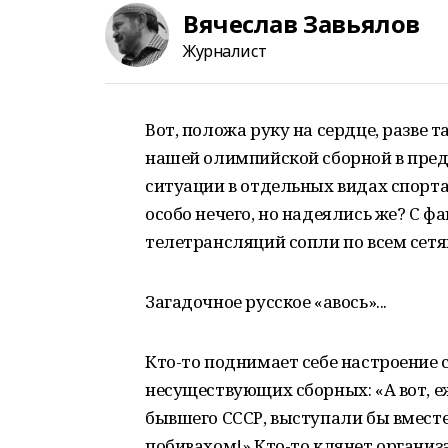
Вячеслав Завьялов
Журналист
Вот, положа руку на сердце, разве 
нашей олимпийской сборной в предд
ситуации в отдельных видах спорта
особо нечего, но надеялись же? С ф
телетрансляций сопли по всем сет
Загадочное русское «авось»...
Кто-то поднимает себе настроение
несуществующих сборных: «А вот, е
бывшего СССР, выступали бы вместе
побивахом!» Кто-то клянет организа