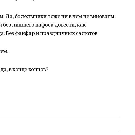
ы. Да, болельщики тоже ни в чем не виноваты.
 без лишнего пафоса довести, как
а. Без фанфар и праздничных салютов.
уем.
а, в конце концов?