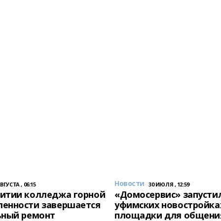
Новости
АВГУСТА , 06:15
30 ИЮЛЯ , 12:59
итии колледжа горной
«Домосервис» запустил
енности завершается
уфимских новостройка
ьный ремонт
площадки для общени