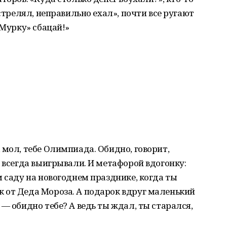
 стрелял, неправильно ехал», почти все ругают
«Мурку» сбацай!»
 мол, тебе Олимпиада. Обидно, говорит,
е всегда выигрывали. И метафорой вдогонку:
м саду на новогоднем празднике, когда ты
 от Деда Мороза. А подарок вдруг маленький
— обидно тебе? А ведь ты ждал, ты старался,