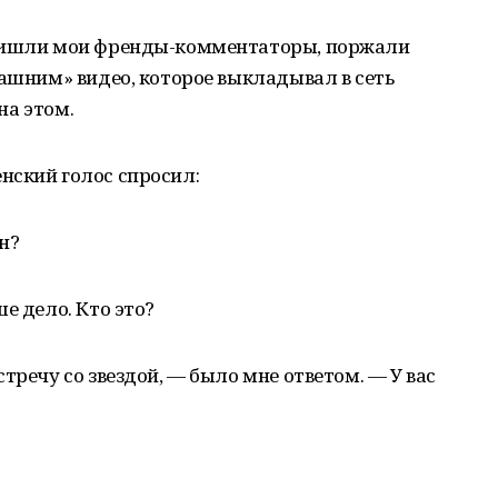
Пришли мои френды-комментаторы, поржали
машним» видео, которое выкладывал в сеть
 на этом.
нский голос спросил:
н?
е дело. Кто это?
тречу со звездой, — было мне ответом. — У вас