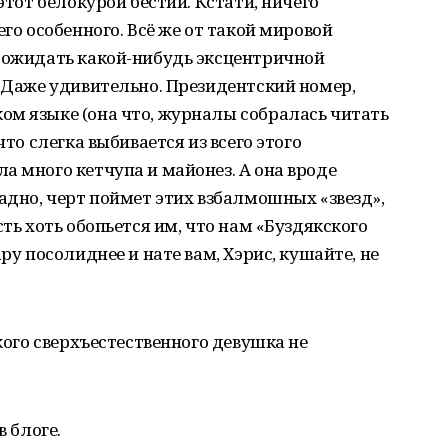
этот белокурой бестии. Кстати, ничего
его особенного. Всё же от такой мировой
о ожидать какой-нибудь эксцентричной
. Даже удивительно. Президентский номер,
ом языке (она что, журналы собралась читать
что слегка выбивается из всего этого
а много кетчупа и майонез. А она вроде
ладно, черт поймет этих взбалмошных «звезд»,
сть хоть обопьется им, что нам «Буздякского
ру посолиднее и нате вам, Хэрис, кушайте, не
акого сверхъестественного девушка не
в блоге.