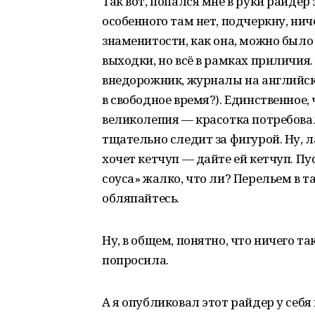
Так вот, попался мне в руки райдер 
особенного там нет, подчеркну, нич
знаменитости, как она, можно был
выходки, но всё в рамках приличия
внедорожник, журналы на английск
в свободное время?). Единственное, 
великолепия — красотка потребовал
тщательно следит за фигурой. Ну, 
хочет кетчуп — дайте ей кетчуп. Пу
соуса» жалко, что ли? Перельем в та
обляпайтесь.
Ну, в общем, понятно, что ничего т
попросила.
А я опубликовал этот райдер у себя 