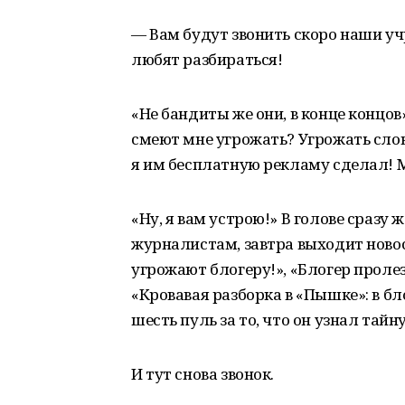
— Вам будут звонить скоро наши уч
любят разбираться!
«Не бандиты же они, в конце концов
смеют мне угрожать? Угрожать слов
я им бесплатную рекламу сделал! М
«Ну, я вам устрою!» В голове сразу
журналистам, завтра выходит новос
угрожают блогеру!», «Блогер пролез
«Кровавая разборка в «Пышке»: в бл
шесть пуль за то, что он узнал тайну
И тут снова звонок.