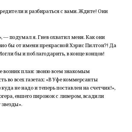
редители и разбираться с вами. Ждите! Они
», — подумал я. Гнев охватил меня. Как они
но бы от имени прекрасной Хэрис Пилтон?! Да
огли бы и поблагодарить, в конце концов!
 же возник план: звоню всем знакомым
ть во всех газетах: «В Уфе коммерсанты
 куда не надо и теперь поставлен на счетчик!»,
огера, евшего пирожок с ливером, всадили
 звезды».