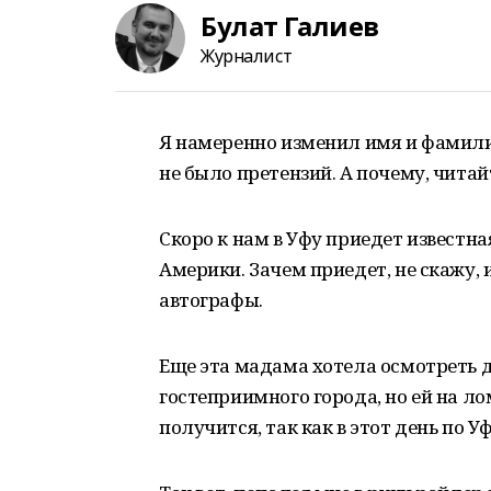
Булат Галиев
Журналист
Я намеренно изменил имя и фамили
не было претензий. А почему, читай
Скоро к нам в Уфу приедет известн
Америки. Зачем приедет, не скажу, 
автографы.
Еще эта мадама хотела осмотреть
гостеприимного города, но ей на л
получится, так как в этот день по 