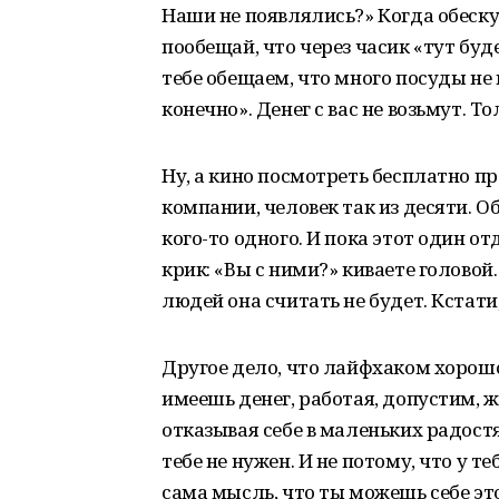
Наши не появлялись?» Когда обеск
пообещай, что через часик «тут буд
тебе обещаем, что много посуды не 
конечно». Денег с вас не возьмут. 
Ну, а кино посмотреть бесплатно п
компании, человек так из десяти. 
кого-то одного. И пока этот один от
крик: «Вы с ними?» киваете головой. 
людей она считать не будет. Кстати
Другое дело, что лайфхаком хорошо
имеешь денег, работая, допустим, 
отказывая себе в маленьких радост
тебе не нужен. И не потому, что у т
сама мысль, что ты можешь себе эт