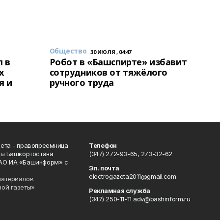
Общество
30 ИЮЛЯ , 04:47
 в
Робот в «Башспирте» избавит
х
сотрудников от тяжёлого
я и
ручного труда
ета - правопреемница
Телефон
ты Башкортостана
(347) 272-93-65, 273-32-62
АО ИА «Башинформ» с
Эл. почта
electrogazeta2011@gmail.com
материалов
ной газеты»
Рекламная служба
(347) 250-11-11 adv@bashinform.ru