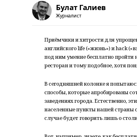
Булат Галиев
Журналист
Приёмчики и хитрости для упроще
английского life («жизнь») и hack 
под ним умение бесплатно пройти на
ресторан и тому подобное, хотя пон
В сегодняшней колонке я попытаюс
способы, которые апробированы сот
заведениях города. Естественно, э
населенные пункты нашей страны с
случае будет говорить лишь о стол
Вот, например, знаете, как бесплат