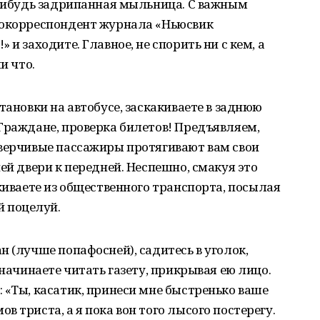
-нибудь задрипанная мыльница. С важным
токорреспондент журнала «Ньюсвик
и заходите. Главное, не спорить ни с кем, а
и что.
тановки на автобусе, заскакиваете в заднюю
Граждане, проверка билетов! Предъявляем,
оверчивые пассажиры протягивают вам свои
ей двери к передней. Неспешно, смакуя это
акиваете из общественного транспорта, посылая
 поцелуй.
 (лучше попафосней), садитесь в уголок,
 начинаете читать газету, прикрывая ею лицо.
 «Ты, касатик, принеси мне быстренько ваше
 триста, а я пока вон того лысого постерегу.