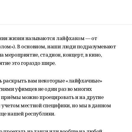
ния жизни называются лайфхаком — от
(«взлом»). В основном, наши люди подразумевают
 мероприятие, стадион, концерт, в кино,
ятие это гораздо шире.
ь раскрыть вам некоторые «лайфхачные»
нями уфимцев не один раз во многих
ти приёмы можно проецировать и на другие
 учетом местной специфики, но мы в данном
ице нашей республики.
но проехать на такси или вообще на любой