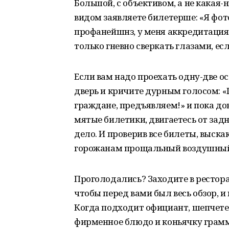
Большой, с объективом, а не какая
видом заявляете билетерше: «Я фо
профанейшнз, у меня аккредитация!» 
только гневно сверкать глазами, есл
Если вам надо проехать одну-две ос
дверь и кричите дурным голосом: «
граждане, предъявляем!» и пока д
мятые билетики, двигаетесь от задн
дело. И проверив все билеты, выск
горожанам прощальный воздушный
Проголодались? Заходите в ресторан
чтобы перед вами был весь обзор, и
Когда подходит официант, шепчете:
фирменное блюдо и коньячку граммов