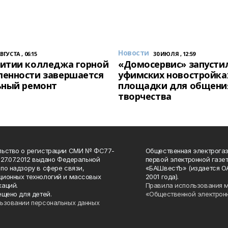
Новости
АВГУСТА , 06:15
30 ИЮЛЯ , 12:59
итии колледжа горной
«Домосервис» запустил
енности завершается
уфимских новостройка
ьный ремонт
площадки для общени
творчества
льство о регистрации СМИ № ФС77-
Общественная электрогаз
 27.07.2012 выдано Федеральной
первой электронной газе
по надзору в сфере связи,
«БАШвестЪ» (издается О
ионных технологий и массовых
2001 года).
аций.
Правила использования 
ещено для детей.
«Общественной электрон
ьзовании персональных данных