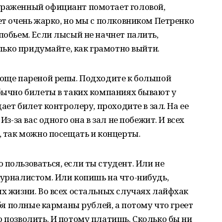
ураженный официант помотает головой,
ет очень жарко, но мы с полковником Петренко
побьем. Если лысый не начнет палить,
Только придумайте, как грамотно выйти.
роще пареной репы. Подходите к большой
Обычно билеты в таких компаниях бывают у
дает билет контролеру, проходите в зал. На ее
Из-за вас одного она в зал не побежит. И всех
, так можно посещать и концерты.
 пользоваться, если ты студент. Или не
журналистом. Или копишь на что-нибудь,
ях жизни. Во всех остальных случаях лайфхак
ебя полные карманы рублей, а потому что греет
о позволить. И потому платишь. Сколько бы ни