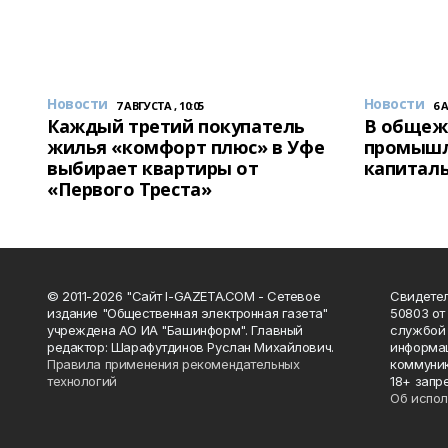
Новости
Новости
7 АВГУСТА , 10:05
6 
Каждый третий покупатель
В общеж
жилья «комфорт плюс» в Уфе
промышл
выбирает квартиры от
капитал
«Первого Треста»
© 2011-2026 "Сайт I-GAZETA.COM - Сетевое
Свидете
издание "Общественная электронная газета"
50803 от
учреждена АО ИА "Башинформ". Главный
службой 
редактор: Шарафутдинов Руслан Михайлович.
информац
Правила применения рекомендательных
коммуник
технологий
18+ запр
Об испол