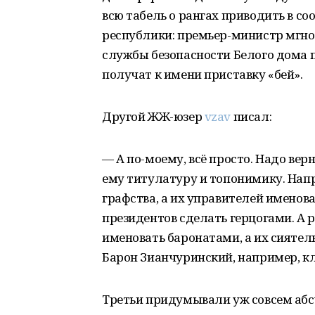
всю табель о рангах приводить в со
республики: премьер-министр мгно
службы безопасности Белого дома п
получат к имени приставку «бей».
Другой ЖЖ-юзер
vzav
писал:
— А по-моему, всё просто. Надо ве
ему титулатуру и топонимику. Напр
графства, а их управителей именова
президентов сделать герцогами. А
именовать баронатами, а их сиятел
Барон Зианчуринский, например, кл
Третьи придумывали уж совсем абс