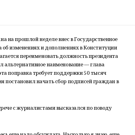
а на прошлой неделе внес в Государственное
а об изменениях и дополнениях в Конституции
длагается переименовать должность президента
ил альтернативное наименование — глава
эта поправка требует поддержки 50 тысяч
я постановил начать сбор подписей граждан в
стрече с журналистами высказался по поводу
есь еще надо обсуждать. Насколько я знаю, еще