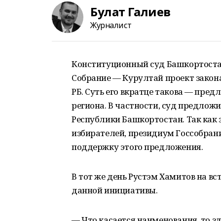
Булат Галиев
Журналист
Конституционный суд Башкортостан
Собрание — Курултай проект закон
РБ. Суть его вкратце такова — пре
региона. В частности, суд предлож
Республики Башкортостан. Так как 
избирателей, президиум Госсобрани
поддержку этого предложения.
В тот же день Рустэм Хамитов на в
данной инициативы.
— Что касается наименования, то зд