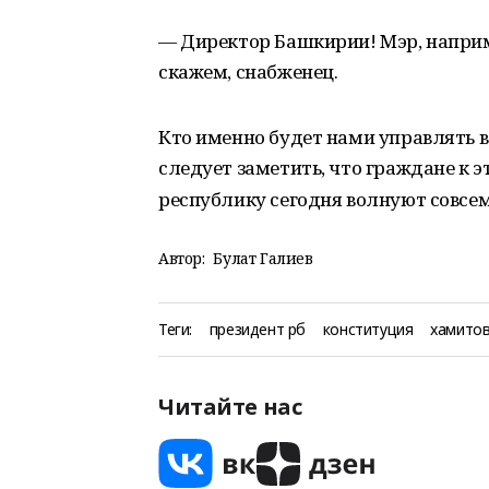
— Директор Башкирии! Мэр, наприм
скажем, снабженец.
Кто именно будет нами управлять 
следует заметить, что граждане к э
республику сегодня волнуют совсе
Автор:
Булат Галиев
Теги:
президент рб
конституция
хамито
Читайте нас