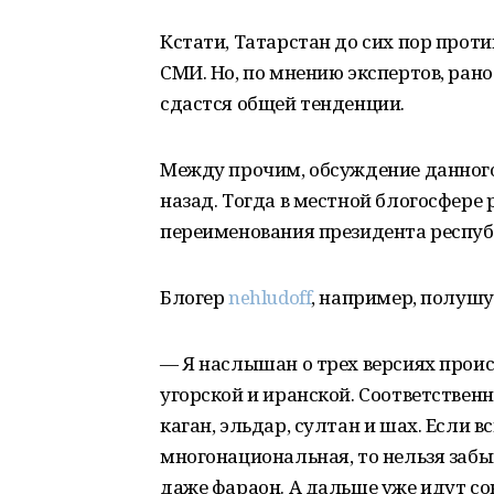
Кстати, Татарстан до сих пор про
СМИ. Но, по мнению экспертов, рано
сдастся общей тенденции.
Между прочим, обсуждение данного 
назад. Тогда в местной блогосфере
переименования президента респуб
Блогер
nehludoff
, например, полушу
— Я наслышан о трех версиях прои
угорской и иранской. Соответствен
каган, эльдар, султан и шах. Если 
многонациональная, то нельзя забыв
даже фараон. А дальше уже идут со