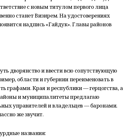
ответствие с новым титулом первого лица
венно станет Визирем. На удостоверениях
оявится надпись «Гайдук». Главы районов
рнуть дворянство и ввести всю сопутствующую
имер, области и губернии переименовать в
ть графами. Края и республики — герцогства, а
 районы и муниципалитеты предлагаю
ьных управителей и владельцев — баронами.
ассно же звучит.
урдные названия: