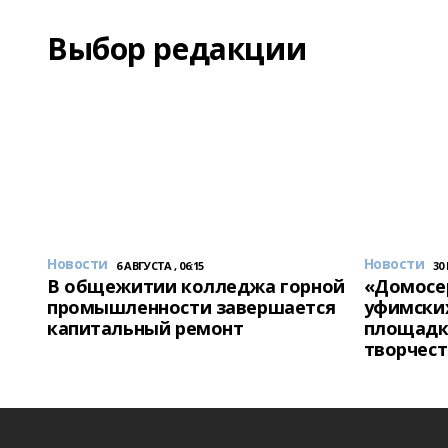
Выбор редакции
Новости
Новости
6 АВГУСТА , 06:15
30
В общежитии колледжа горной
«Домосер
промышленности завершается
уфимски
капитальный ремонт
площадк
творчест