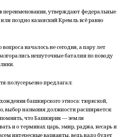
тив переименования, утверждают федеральные
 или поздно казанский Кремль всё равно
вопроса началось не сегодня, а пару лет
 разгорались нешуточные баталии по поводу
лики.
тя-полусерьезно предлагал:
схождения башкирского этноса: тюркской,
но, выбор названия должности расширяется:
вспомнить, что Башкирия — земля
ать и о терминах царь, эмир, раджа, кесарь и
всем интересные варианты, ведь надо будет