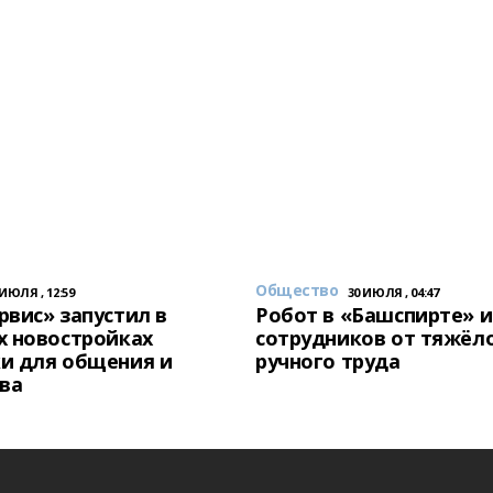
Общество
 ИЮЛЯ , 12:59
30 ИЮЛЯ , 04:47
вис» запустил в
Робот в «Башспирте» 
х новостройках
сотрудников от тяжёл
и для общения и
ручного труда
ва