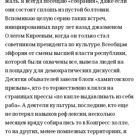
жаль. Я всегда посещаю «собрания», даже если
они состоят сплошь из пустой болтовни.
Вспоминаю целую серию таких встреч,
инициированных пару лет назад джазменом
Олегом Киреевым, когда он только стал
советником президента по культуре. Всеобщая
эйфория от смены высшей власти республики,
которой были охвачены все, вывела людей на
площадку для демократических дискуссий.
Десятки обывателей завели блоги «хамитовского
призыва», кто-то торжественно клялся на
страницах прессы «по капле выдавливать из себя
раба». А деятели культуры, последние, кто еще
не потерял навыков рефлексии, несколько
месяцев кряду собирались то в Конгресс-холле,
то на других, менее помпезных территориях, и