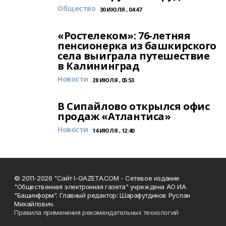
Общество
30 ИЮЛЯ , 04:47
«Ростелеком»: 76-летняя
пенсионерка из башкирского
села выиграла путешествие
в Калининград
Новости
28 ИЮЛЯ , 05:53
В Сипайлово открылся офис
продаж «Атлантиса»
Новости
14 ИЮЛЯ , 12:40
© 2011-2026 "Сайт I-GAZETA.COM - Сетевое издание
"Общественная электронная газета" учреждена АО ИА
"Башинформ". Главный редактор: Шарафутдинов Руслан
Михайлович.
Правила применения рекомендательных технологий