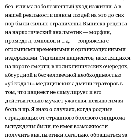
без- или малоболезненный уход из жизни. А в
нашей реальности шансы людей на это до сих
пор были сильно ограничены. Выписка рецепта
на наркотический анальгетик — морфин,
промедол, омнопон и т.д. — сопряжена с
огромными временными и организационными
издержками. Сидением пациентов, находящихся
на пороге смерти, в поликлинических очередях,
абсурдной и бесчеловечной необходимостью
«убеждать» медицинских администраторов в
том, что пациент не симулирует и его
действительно мучает ужасная, невыносимая
боль и пр. Я знаю о случаях, когда родные
страдающих от страшного болевого синдрома
вынуждены были, не имея возможности
получить анальгетики легально, обращаться за