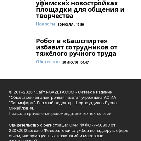
уфимских новостройках
площадки для общения и
творчества
Новости
30 ИЮЛЯ , 12:59
Робот в «Башспирте»
избавит сотрудников от
тяжёлого ручного труда
Общество
30 ИЮЛЯ , 04:47
© 2011-2026 "Сайт I-GAZETA.COM - Сетевое издание
"Общественная электронная газета" учреждена АО ИА
"Башинформ". Главный редактор: Шарафутдинов Руслан
Михайлович.
Правила применения рекомендательных технологий
Свидетельство о регистрации СМИ № ФС77-50803 от
27.07.2012 выдано Федеральной службой по надзору в сфере
связи, информационных технологий и массовых