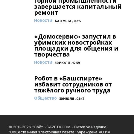
горной промышленности
завершается капитальный
ремонт
Новости
6 АВГУСТА , 06:15
«Домосервис» запустил в
уфимских новостройках
площадки для общения и
творчества
Новости
30 ИЮЛЯ , 12:59
Робот в «Башспирте»
избавит сотрудников от
тяжёлого ручного труда
Общество
30 ИЮЛЯ , 04:47
© 2011-2026 "Сайт I-GAZETA.COM - Сетевое издание
"Общественная электронная газета" учреждена АО ИА