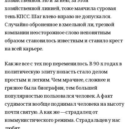
хозяйственной. Но и за нею, за этой
хозяйственной линией, тоже маячила суровая
тень КПСС. Шаг влево-вправо не допускался.
Случайно оброненное в хмельной ли, трезвой
компании неосторожное слово непонятным
образом становилось известным и ставило крест
на всей карьере.
Как же все с тех пор переменилось. В 90-х годах в
политическую элиту попасть стало делом
простым и легким. Чем мрачнее, сложнее и
грязнее была биография, тем большей
популярностью пользовался человек. А факт
судимости вообще поднимал человека на высоту
почти святую. А как же —страдалец от
коммунистического режима. Страдальцев у нас
любят.