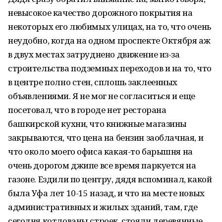
невысокое качество дорожного покрытия на
некоторых его любимых улицах, на то, что очень
неудобно, когда на одном проспекте Октября аж
в двух местах затруднено движение из-за
строительства подземных переходов и на то, что
в центре полно стен, сплошь заклеенных
объявлениями. Я не мог не согласиться и еще
посетовал, что в городе нет ресторана
башкирской кухни, что книжные магазины
закрываются, что цена на бензин заоблачная, и
что около моего офиса какая-то барышня на
очень дорогом джипе все время паркуется на
газоне. Ездили по центру, дядя вспоминал, какой
была Уфа лет 10-15 назад, и что на месте новых
административных и жилых зданий, там, где
сегодня котлованы строек, стояли деревянные