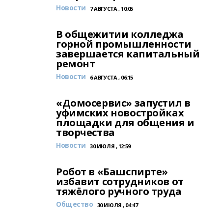
Новости
7 АВГУСТА , 10:05
В общежитии колледжа
горной промышленности
завершается капитальный
ремонт
Новости
6 АВГУСТА , 06:15
«Домосервис» запустил в
уфимских новостройках
площадки для общения и
творчества
Новости
30 ИЮЛЯ , 12:59
Робот в «Башспирте»
избавит сотрудников от
тяжёлого ручного труда
Общество
30 ИЮЛЯ , 04:47