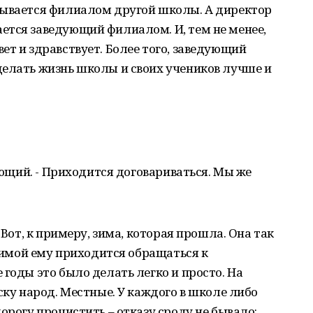
зывается филиалом другой школы. А директор
ется заведующий филиалом. И, тем не менее,
ет и здравствует. Более того, заведующий
делать жизнь школы и своих учеников лучше и
дующий. - Приходится договариваться. Мы же
 Вот, к примеру, зима, которая прошла. Она так
 зимой ему приходится обращаться к
годы это было делать легко и просто. На
ску народ. Местные. У каждого в школе либо
орогу прочистить – отказу сроду не бывало: