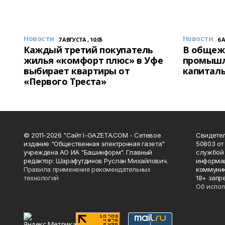
Новости
Новости
7 АВГУСТА , 10:05
6 
Каждый третий покупатель
В общеж
жилья «комфорт плюс» в Уфе
промышл
выбирает квартиры от
капитал
«Первого Треста»
© 2011-2026 "Сайт I-GAZETA.COM - Сетевое
Свидете
издание "Общественная электронная газета"
50803 от
учреждена АО ИА "Башинформ". Главный
службой 
редактор: Шарафутдинов Руслан Михайлович.
информац
Правила применения рекомендательных
коммуник
технологий
18+ запр
Об испол