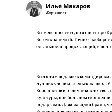
Илья Макаров
Журналист
Вы меня простите, но я опять про 
Богом хранимый. Точнее, наоборот 
остальное: и процветающий, и почита
Был я там недавно в командировке
лучших учеников сельских школ. Уч
Хорошистов и отличников чествовал
культуры, при большом скоплении 
подарками. Даже завидки брали, чес
Впрочем, признаюсь, я и отличнико