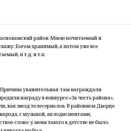
Краснокамский район. Мною почитаемый и
скажу: Богом хранимый, а потом уже все
емый, и т.д. и т.п.
. Причина уважительная: там награждали
редили награду в конкурсе «За честь района».
и, как звезд телесериалов. В районном Дворце
народа, с музыкой, аплодисментами,
тное слово: у меня такого в детстве не было.
м никогда не был.