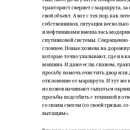
тракторист свернет с маршрута, за 
свой объект. А вот с тех пор, как 
собственников, ситуация нескольк
и нефтяниками вмешалась модерниз
спутниковой системы. Сокращенно –
сложнее. Новые хозяева на дорожн
которые точно указывают, где и в 
машина. И даже если, скажем, трак
просьбу помочь очистить двор или д
отклонение от маршрута. И тут же 
из хозяев начинают сыпаться окрики
просьбы подсобить с техникой в от
со своим снегом (со своей грязью, с
вытащим».