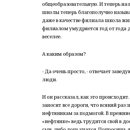
общеобразовательную. И теперь на
школы теперь благополучно называ
даже в качестве филиала школа жив
филиалом умудряется год от года 
веселее.
А каким образом?
- Да очень просто, - отвечает заве
люди.
И он рассказал, как это происходит.
заносит все дороги, что всякий раз
нефтяникам за подмогой. В прежние 
«нефтянке» ведь трудится свой в до
сын, либо дочь учатся. Попросишь д