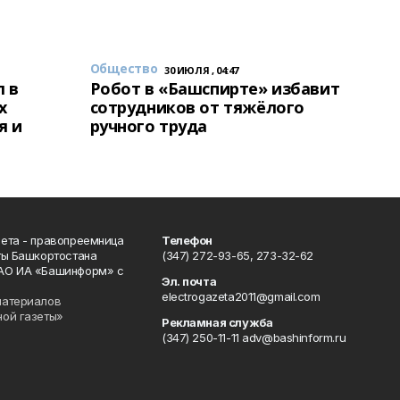
Общество
30 ИЮЛЯ , 04:47
 в
Робот в «Башспирте» избавит
х
сотрудников от тяжёлого
я и
ручного труда
ета - правопреемница
Телефон
ты Башкортостана
(347) 272-93-65, 273-32-62
АО ИА «Башинформ» с
Эл. почта
electrogazeta2011@gmail.com
материалов
ной газеты»
Рекламная служба
(347) 250-11-11 adv@bashinform.ru