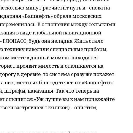
несколько минут расчистит путь и - снова на
легендарная «Башнефть» обрела московских
о переменилась. В отношения между сельскими
ация в виде глобальной навигационной
 ГЛОНАСС, будь она неладна. Жить стало
ую технику навесили специальные приборы,
каком месте в данный момент находится
торист проявит милость и откликнется на
орогу в деревне, то система сразу же покажет
на них, местных благодетелей от «Башнефти»
, штрафы, наказания. Так что теперь на
вет слышится: «Уж лучше вы к нам приезжайте
о своей застрявшей техникой) – очистим,