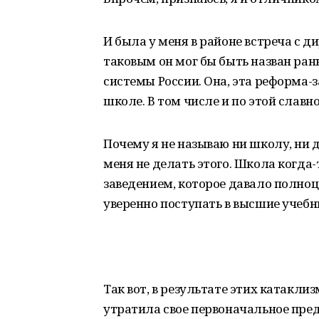
И была у меня в районе встреча с д
таковым он мог бы быть назван ран
системы России. Она, эта реформа-з
школе. В том числе и по этой слав
Почему я не называю ни школу, ни 
меня не делать этого. Школа когд
заведением, которое давало полноц
уверенно поступать в высшие учебн
Так вот, в результате этих катакли
утратила свое первоначальное пред