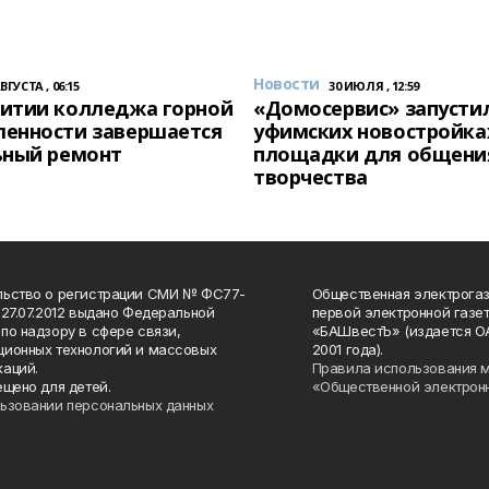
Новости
АВГУСТА , 06:15
30 ИЮЛЯ , 12:59
итии колледжа горной
«Домосервис» запустил
енности завершается
уфимских новостройка
ьный ремонт
площадки для общени
творчества
льство о регистрации СМИ № ФС77-
Общественная электрогаз
 27.07.2012 выдано Федеральной
первой электронной газе
по надзору в сфере связи,
«БАШвестЪ» (издается О
ионных технологий и массовых
2001 года).
аций.
Правила использования 
ещено для детей.
«Общественной электрон
ьзовании персональных данных