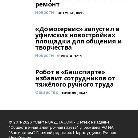
ремонт
Новости
6 АВГУСТА , 06:15
«Домосервис» запустил в
уфимских новостройках
площадки для общения и
творчества
Новости
30 ИЮЛЯ , 12:59
Робот в «Башспирте»
избавит сотрудников от
тяжёлого ручного труда
Общество
30 ИЮЛЯ , 04:47
© 2011-2026 "Сайт I-GAZETA.COM - Сетевое издание
"Общественная электронная газета" учреждена АО ИА
"Башинформ". Главный редактор: Шарафутдинов Руслан
Михайлович.