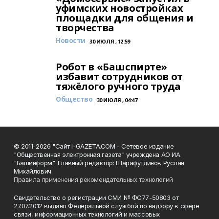
уфимских новостройках
площадки для общения и
творчества
Новости
30 ИЮЛЯ , 12:59
Робот в «Башспирте»
избавит сотрудников от
тяжёлого ручного труда
Общество
30 ИЮЛЯ , 04:47
© 2011-2026 "Сайт I-GAZETA.COM - Сетевое издание
"Общественная электронная газета" учреждена АО ИА
"Башинформ". Главный редактор: Шарафутдинов Руслан
Михайлович.
Правила применения рекомендательных технологий
Свидетельство о регистрации СМИ № ФС77-50803 от
27.07.2012 выдано Федеральной службой по надзору в сфере
связи, информационных технологий и массовых